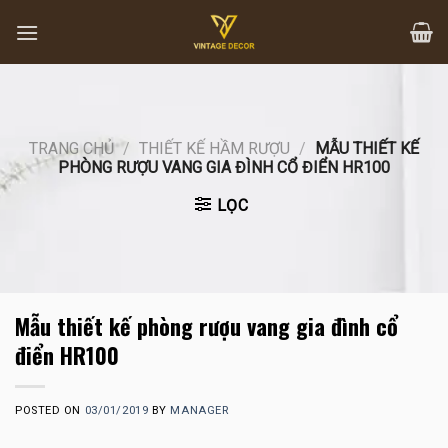
Skip
to
content
TRANG CHỦ
/
THIẾT KẾ HẦM RƯỢU
/
MẪU THIẾT KẾ
PHÒNG RƯỢU VANG GIA ĐÌNH CỔ ĐIỂN HR100
LỌC
Mẫu thiết kế phòng rượu vang gia đình cổ
điển HR100
POSTED ON
03/01/2019
BY
MANAGER