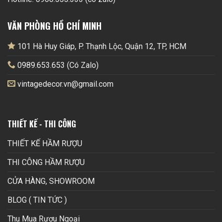
VĂN PHÒNG HỒ CHÍ MINH
101 Hà Huy Giáp, P. Thạnh Lộc, Quận 12, TP, HCM
0989.653.653 (Có Zalo)
vintagedecor.vn@gmail.com
THIẾT KẾ - THI CÔNG
THIẾT KẾ HẦM RƯỢU
THI CÔNG HẦM RƯỢU
CỬA HÀNG, SHOWROOM
BLOG ( TIN TỨC )
Thu Mua Rượu Ngoại