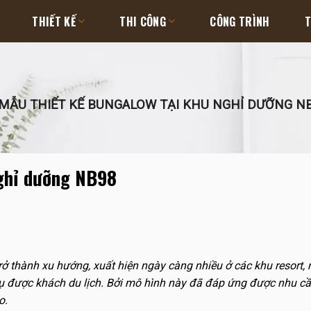
THIẾT KẾ
THI CÔNG
CÔNG TRÌNH
T
MẪU THIẾT KẾ BUNGALOW TẠI KHU NGHỈ DƯỠNG N
nghỉ dưỡng NB98
rở thành xu hướng, xuất hiện ngày càng nhiều ở các khu resort, 
vụ được khách du lịch. Bởi mô hình này đã đáp ứng được nhu c
o.