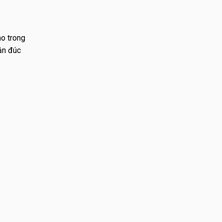
ho trong
ận đúc