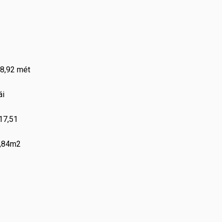
 8,92 mét
ái
 17,51
5,84m2