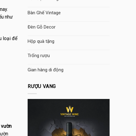
nay.
Bàn Ghế Vintage
nếu như
Đèn Gỗ Decor
u loại để
Hộp quà tặng
Trống rượu
Gian hàng di động
RƯỢU VANG
 vườn
vườn