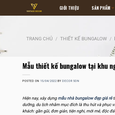
Skip
GIỚI THIỆU
SẢN PHẨM
to
content
TRANG CHỦ
/
THIẾT KẾ BUNGALOW
/
Mẫu thiết kế bungalow tại khu 
POSTED ON
15/04/2022
BY
DECOR SON
Hiện nay, xây dựng
mẫu nhà bungalow đẹp giá rẻ
t
dưỡng, du lịch nhằm mục đích là thu hút và phục 
khách: gần gũi, đơn giản, tiện nghi, mới mẻ, độc đá