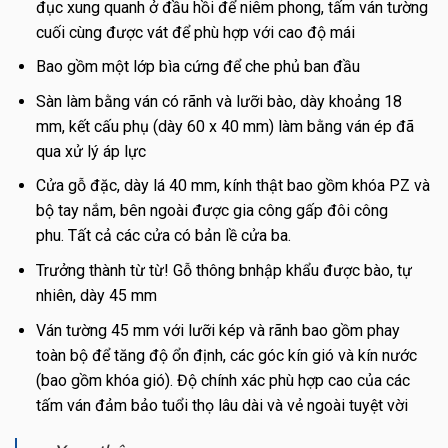
đục xung quanh ở đầu hồi để niêm phong, tấm ván tường
cuối cùng được vát để phù hợp với cao độ mái
Bao gồm một lớp bìa cứng để che phủ ban đầu
Sàn làm bằng ván có rãnh và lưỡi bào, dày khoảng 18
mm, kết cấu phụ (dày 60 x 40 mm) làm bằng ván ép đã
qua xử lý áp lực
Cửa gỗ đặc, dày lá 40 mm, kính thật bao gồm khóa PZ và
bộ tay nắm, bên ngoài được gia công gấp đôi công
phu. Tất cả các cửa có bản lề cửa ba.
Trưởng thành từ từ! Gỗ thông bnhập khẩu được bào, tự
nhiên, dày 45 mm
Ván tường 45 mm với lưỡi kép và rãnh bao gồm phay
toàn bộ để tăng độ ổn định, các góc kín gió và kín nước
(bao gồm khóa gió). Độ chính xác phù hợp cao của các
tấm ván đảm bảo tuổi thọ lâu dài và vẻ ngoài tuyệt vời