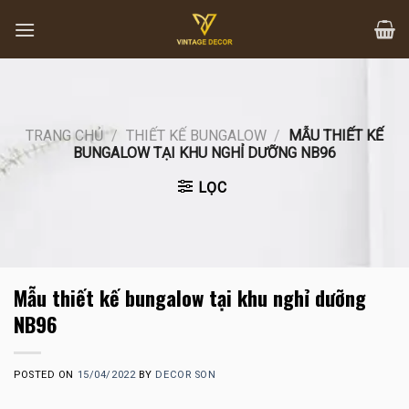
Skip
to
content
TRANG CHỦ
/
THIẾT KẾ BUNGALOW
/
MẪU THIẾT KẾ
BUNGALOW TẠI KHU NGHỈ DƯỠNG NB96
LỌC
Mẫu thiết kế bungalow tại khu nghỉ dưỡng
NB96
POSTED ON
15/04/2022
BY
DECOR SON