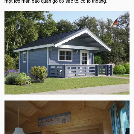
một lớp men bảo quản gỗ có sắc tố, có lỗ thoáng.