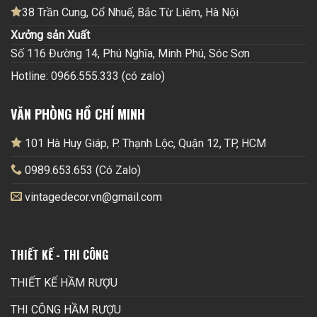
38 Trần Cung, Cổ Nhuế, Bắc Từ Liêm, Hà Nội
Xưởng sản Xuất
Số 116 Đường 14, Phú Nghĩa, Minh Phú, Sóc Sơn
Hotline: 0966.555.333 (có zalo)
VĂN PHÒNG HỒ CHÍ MINH
101 Hà Huy Giáp, P. Thạnh Lộc, Quận 12, TP, HCM
0989.653.653 (Có Zalo)
vintagedecor.vn@gmail.com
THIẾT KẾ - THI CÔNG
THIẾT KẾ HẦM RƯỢU
THI CÔNG HẦM RƯỢU