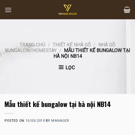
Skip
to
content
TRANG CHỦ
/
THIẾT KẾ NHÀ GỖ
/
NHÀ GỖ
BUNGALOW/HOMESTAY
/
MẪU THIẾT KẾ BUNGALOW TẠI
HÀ NỘI NB14
LỌC
Mẫu thiết kế bungalow tại hà nội NB14
POSTED ON
15/05/2019
BY
MANAGER