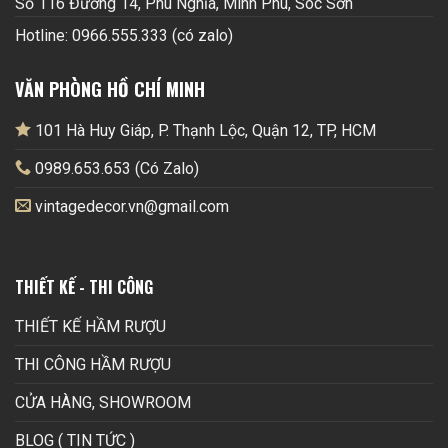
Số 116 Đường 14, Phú Nghĩa, Minh Phú, Sóc Sơn
Hotline: 0966.555.333 (có zalo)
VĂN PHÒNG HỒ CHÍ MINH
101 Hà Huy Giáp, P. Thạnh Lộc, Quận 12, TP, HCM
0989.653.653 (Có Zalo)
vintagedecor.vn@gmail.com
THIẾT KẾ - THI CÔNG
THIẾT KẾ HẦM RƯỢU
THI CÔNG HẦM RƯỢU
CỬA HÀNG, SHOWROOM
BLOG ( TIN TỨC )