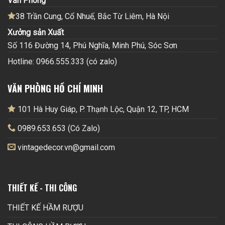
Văn Phòng
38 Trần Cung, Cổ Nhuế, Bắc Từ Liêm, Hà Nội
Xưởng sản Xuất
Số 116 Đường 14, Phú Nghĩa, Minh Phú, Sóc Sơn
Hotline: 0966.555.333 (có zalo)
VĂN PHÒNG HỒ CHÍ MINH
101 Hà Huy Giáp, P. Thạnh Lộc, Quận 12, TP, HCM
0989.653.653 (Có Zalo)
vintagedecor.vn@gmail.com
THIẾT KẾ - THI CÔNG
THIẾT KẾ HẦM RƯỢU