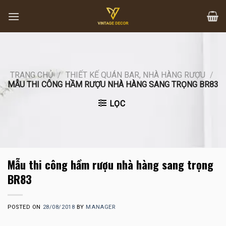
Skip
to
content
TRANG CHỦ
/
THIẾT KẾ QUÁN BAR, NHÀ HÀNG RƯỢU
/
MẪU THI CÔNG HẦM RƯỢU NHÀ HÀNG SANG TRỌNG BR83
LỌC
Mẫu thi công hầm rượu nhà hàng sang trọng
BR83
POSTED ON
28/08/2018
BY
MANAGER