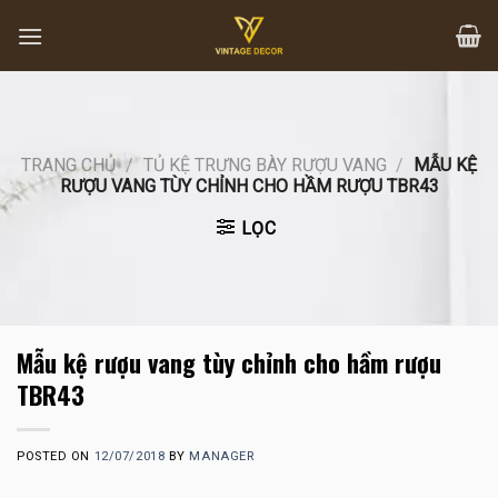
Skip
to
content
TRANG CHỦ
/
TỦ KỆ TRƯNG BÀY RƯỢU VANG
/
MẪU KỆ
RƯỢU VANG TÙY CHỈNH CHO HẦM RƯỢU TBR43
LỌC
Mẫu kệ rượu vang tùy chỉnh cho hầm rượu
TBR43
POSTED ON
12/07/2018
BY
MANAGER