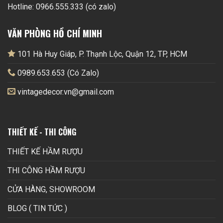
Hotline: 0966.555.333 (có zalo)
VĂN PHÒNG HỒ CHÍ MINH
101 Hà Huy Giáp, P. Thạnh Lộc, Quận 12, TP, HCM
0989.653.653 (Có Zalo)
vintagedecor.vn@gmail.com
THIẾT KẾ - THI CÔNG
THIẾT KẾ HẦM RƯỢU
THI CÔNG HẦM RƯỢU
CỬA HÀNG, SHOWROOM
BLOG ( TIN TỨC )