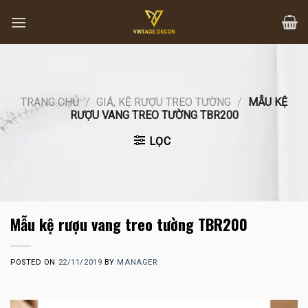
Skip
to
content
TRANG CHỦ
/
GIÁ, KỆ RƯỢU TREO TƯỜNG
/
MẪU KỆ
RƯỢU VANG TREO TƯỜNG TBR200
LỌC
Mẫu kệ rượu vang treo tường TBR200
POSTED ON
22/11/2019
BY
MANAGER