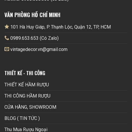
VĂN PHÒNG HỒ CHÍ MINH
101 Hà Huy Giáp, P. Thạnh Lộc, Quận 12, TP, HCM
0989.653.653 (Có Zalo)
vintagedecor.vn@gmail.com
THIẾT KẾ - THI CÔNG
THIẾT KẾ HẦM RƯỢU
THI CÔNG HẦM RƯỢU
CỬA HÀNG, SHOWROOM
BLOG ( TIN TỨC )
Thu Mua Rượu Ngoại