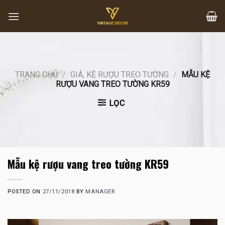
Skip
to
content
TRANG CHỦ
/
GIÁ, KỆ RƯỢU TREO TƯỜNG
/
MẪU KỆ
RƯỢU VANG TREO TƯỜNG KR59
LỌC
Mẫu kệ rượu vang treo tường KR59
POSTED ON
27/11/2018
BY
MANAGER