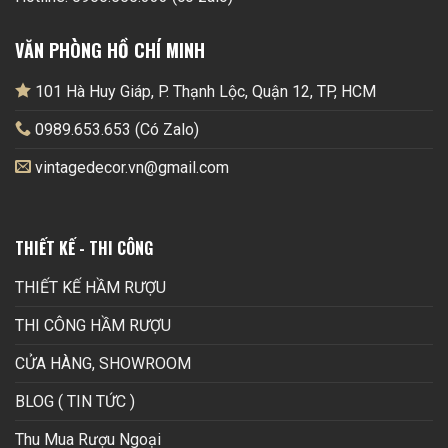
VĂN PHÒNG HỒ CHÍ MINH
101 Hà Huy Giáp, P. Thạnh Lộc, Quận 12, TP, HCM
0989.653.653 (Có Zalo)
vintagedecor.vn@gmail.com
THIẾT KẾ - THI CÔNG
THIẾT KẾ HẦM RƯỢU
THI CÔNG HẦM RƯỢU
CỬA HÀNG, SHOWROOM
BLOG ( TIN TỨC )
Thu Mua Rượu Ngoại