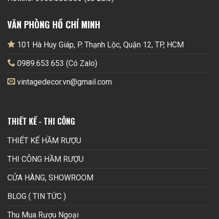
VĂN PHÒNG HỒ CHÍ MINH
101 Hà Huy Giáp, P. Thạnh Lộc, Quận 12, TP, HCM
0989.653.653 (Có Zalo)
vintagedecor.vn@gmail.com
THIẾT KẾ - THI CÔNG
THIẾT KẾ HẦM RƯỢU
THI CÔNG HẦM RƯỢU
CỬA HÀNG, SHOWROOM
BLOG ( TIN TỨC )
Thu Mua Rượu Ngoại