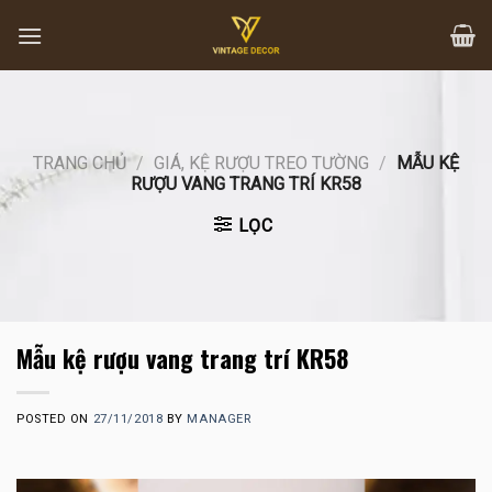
Skip
to
content
TRANG CHỦ
/
GIÁ, KỆ RƯỢU TREO TƯỜNG
/
MẪU KỆ
RƯỢU VANG TRANG TRÍ KR58
LỌC
Mẫu kệ rượu vang trang trí KR58
POSTED ON
27/11/2018
BY
MANAGER