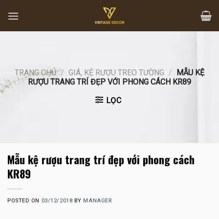
Skip
to
content
TRANG CHỦ
/
GIÁ, KỆ RƯỢU TREO TƯỜNG
/
MẪU KỆ
RƯỢU TRANG TRÍ ĐẸP VỚI PHONG CÁCH KR89
LỌC
Mẫu kệ rượu trang trí đẹp với phong cách
KR89
POSTED ON
03/12/2018
BY
MANAGER