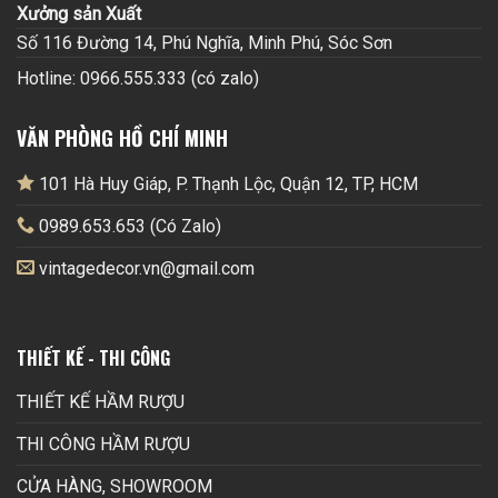
Xưởng sản Xuất
Số 116 Đường 14, Phú Nghĩa, Minh Phú, Sóc Sơn
Hotline: 0966.555.333 (có zalo)
VĂN PHÒNG HỒ CHÍ MINH
101 Hà Huy Giáp, P. Thạnh Lộc, Quận 12, TP, HCM
0989.653.653 (Có Zalo)
vintagedecor.vn@gmail.com
THIẾT KẾ - THI CÔNG
THIẾT KẾ HẦM RƯỢU
THI CÔNG HẦM RƯỢU
CỬA HÀNG, SHOWROOM