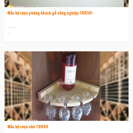
Mẫu kệ rượu phòng khách gỗ công nghiệp TBR101
...
Mẫu kệ rượu nhỏ TBR99