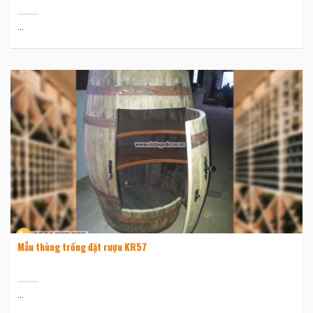
...
Mẫu thùng trống đặt rượu KR57
...