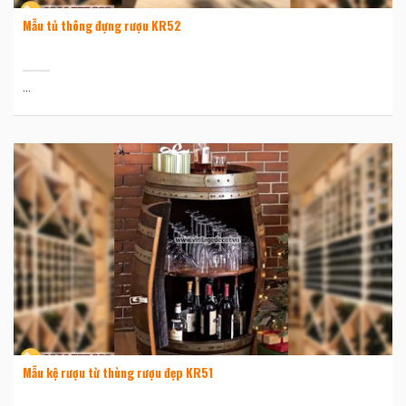
Mẫu tủ thông đựng rượu KR52
...
Mẫu kệ rượu từ thùng rượu đẹp KR51