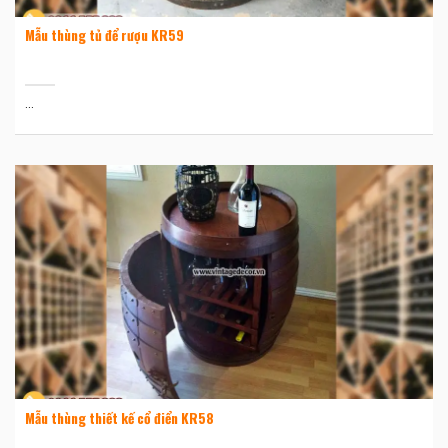
Mẫu thùng tủ để rượu KR59
...
Mẫu thùng thiết kế cổ điển KR58