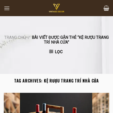
Skip
to
content
TRANG CHỦ
/
BÀI VIẾT ĐƯỢC GẮN THẺ “KỆ RƯỢU TRANG
TRÍ NHÀ CỬA”
LỌC
TAG ARCHIVES:
KỆ RƯỢU TRANG TRÍ NHÀ CỬA