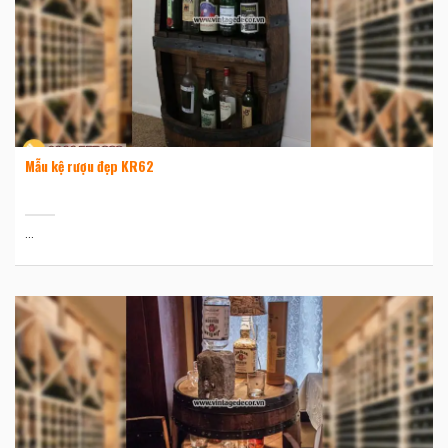
Mẫu kệ rượu đẹp KR62
...