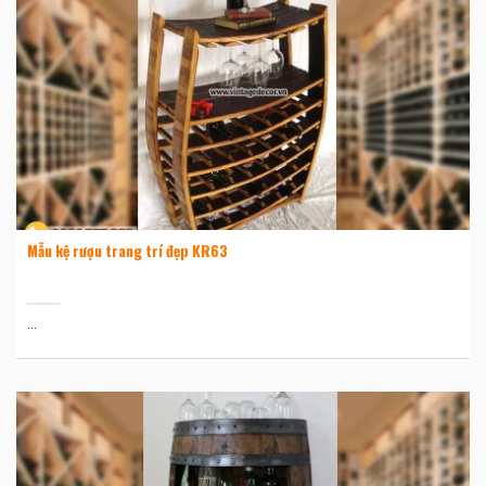
Mẫu kệ rượu trang trí đẹp KR63
...