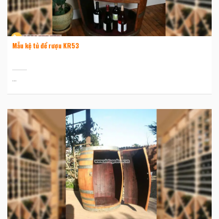
Mẫu kệ tủ để rượu KR53
...