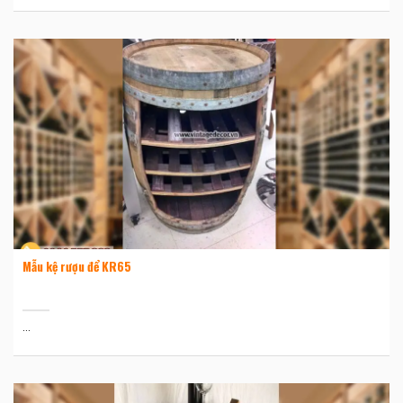
Mẫu kệ rượu để KR65
...