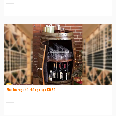
...
Mẫu kệ rượu từ thùng rượu KR50
...