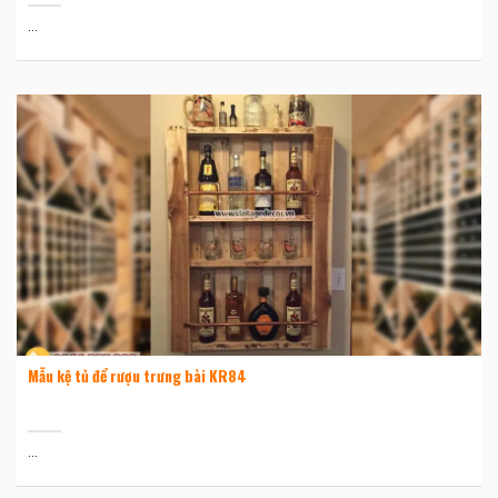
...
Mẫu kệ tủ để rượu trưng bài KR84
...