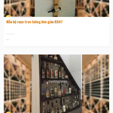
Mẫu kệ rượu treo tường đơn giản KR87
...