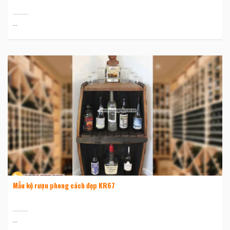
...
Mẫu kệ rượu phong cách đẹp KR67
...