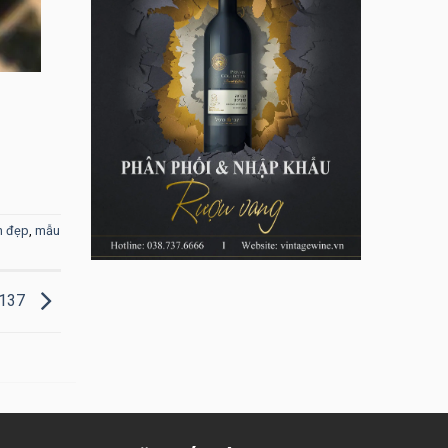
n đẹp
,
mẫu
R137