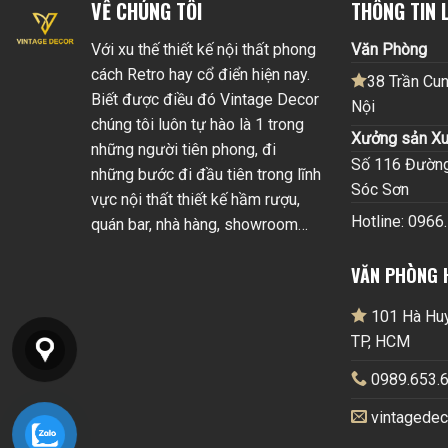
VỀ CHÚNG TÔI
THÔNG TIN L
Với xu thế thiết kế nội thất phong
Văn Phòng
cách Retro hay cổ điển hiện nay.
38 Trần Cun
Biết được điều đó Vintage Decor
Nội
chúng tôi luôn tự hào là 1 trong
Xưởng sản Xu
những người tiên phong, đi
Số 116 Đường 
những bước đi đầu tiên trong lĩnh
Sóc Sơn
vực nội thất thiết kế hầm rượu,
Hotline: 0966
quán bar, nhà hàng, showroom…
VĂN PHÒNG 
101 Hà Huy 
TP, HCM
0989.653.6
vintagede