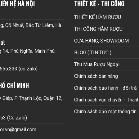
IÊN HỆ HÀ NỘI
THIẾT KẾ - THI CÔNG
THIẾT KẾ HẦM RƯỢU
g, Cổ Nhuế, Bắc Từ Liêm, Hà
THI CÔNG HẦM RƯỢU
CỬA HÀNG, SHOWROOM
ất
14, Phú Nghĩa, Minh Phú,
BLOG ( TIN TỨC )
Thu Mua Rượu Ngoại
.555.333 (có zalo)
Chính sách bán hàng
HỒ CHÍ MINH
Chính sách bảo hành - đổi trả
Giáp, P. Thạnh Lộc, Quận 12,
Chính sách vận chuyển - Thanh
Chính sách bảo mật thông tin
53 (Có Zalo)
cor.vn@gmail.com