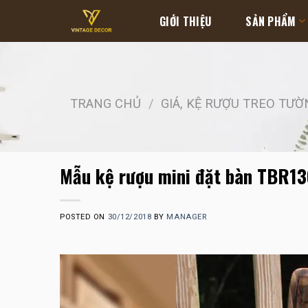
Skip
GIỚI THIỆU
SẢN PHẨM
to
content
TRANG CHỦ
/
GIÁ, KỆ RƯỢU TREO TƯỜ
Mẫu kệ rượu mini đặt bàn TBR13
POSTED ON
30/12/2018
BY
MANAGER