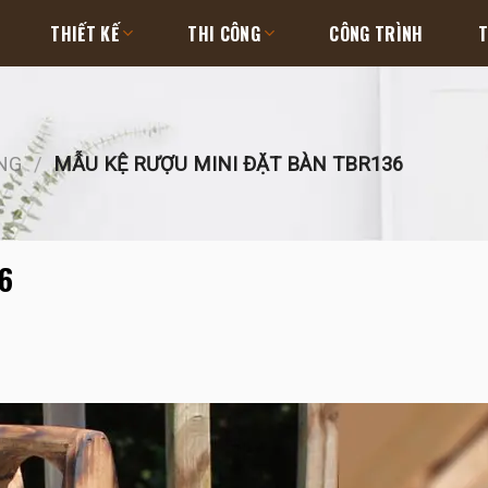
THIẾT KẾ
THI CÔNG
CÔNG TRÌNH
T
NG
/
MẪU KỆ RƯỢU MINI ĐẶT BÀN TBR136
6