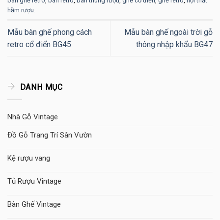
bàn ghế retro
,
bàn retro
,
bàn thùng rượu
,
ghế cổ điển
,
ghế retro
,
nội thất
hầm rượu
.
Mẫu bàn ghế phong cách
Mẫu bàn ghế ngoài trời gỗ
retro cổ điển BG45
thông nhập khẩu BG47
DANH MỤC
Nhà Gỗ Vintage
Đồ Gỗ Trang Trí Sân Vườn
Kệ rượu vang
Tủ Rượu Vintage
Bàn Ghế Vintage