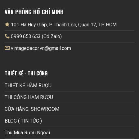
VĂN PHÒNG HỒ CHÍ MINH
101 Hà Huy Giáp, P. Thạnh Lộc, Quận 12, TP, HCM
0989.653.653 (Có Zalo)
vintagedecor.vn@gmail.com
THIẾT KẾ - THI CÔNG
THIẾT KẾ HẦM RƯỢU
THI CÔNG HẦM RƯỢU
CỬA HÀNG, SHOWROOM
BLOG ( TIN TỨC )
Thu Mua Rượu Ngoại