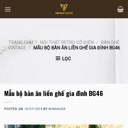
Skip
to
content
TRANG CHỦ
/
NỘI THẤT RETRO CỔ ĐIỂN
/
BÀN GHẾ
VINTAGE
/
MẪU BỘ BÀN ĂN LIỀN GHẾ GIA ĐÌNH BG46
LỌC
Mẫu bộ bàn ăn liền ghế gia đình BG46
POSTED ON
10/07/2018
BY
MANAGER