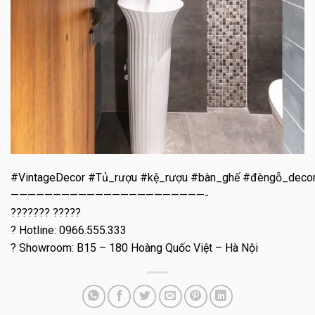
#VintageDecor #Tủ_rượu #kệ_rượu #bàn_ghế #đèngỗ_deco
———————————————————————-
??????? ?????
? Hotline: 0966.555.333
? Showroom: B15 – 180 Hoàng Quốc Việt – Hà Nội