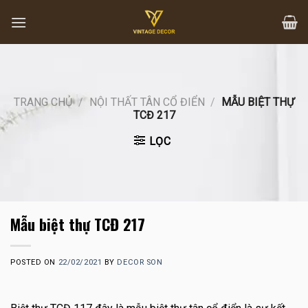
Skip
to
content
TRANG CHỦ
/
NỘI THẤT TÂN CỔ ĐIỂN
/
MẪU BIỆT THỰ
TCĐ 217
LỌC
Mẫu biệt thự TCĐ 217
POSTED ON
22/02/2021
BY
DECOR SON