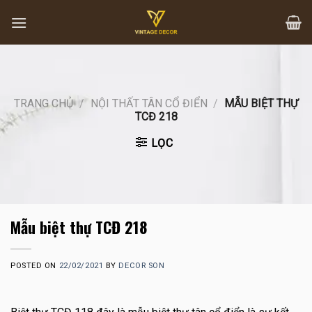
Skip
to
content
TRANG CHỦ
/
NỘI THẤT TÂN CỔ ĐIỂN
/
MẪU BIỆT THỰ
TCĐ 218
LỌC
Mẫu biệt thự TCĐ 218
POSTED ON
22/02/2021
BY
DECOR SON