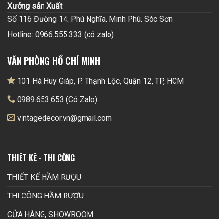
Xưởng sản Xuất
Số 116 Đường 14, Phú Nghĩa, Minh Phú, Sóc Sơn
Hotline: 0966.555.333 (có zalo)
VĂN PHÒNG HỒ CHÍ MINH
101 Hà Huy Giáp, P. Thạnh Lộc, Quận 12, TP, HCM
0989.653.653 (Có Zalo)
vintagedecor.vn@gmail.com
THIẾT KẾ - THI CÔNG
THIẾT KẾ HẦM RƯỢU
THI CÔNG HẦM RƯỢU
CỬA HÀNG, SHOWROOM