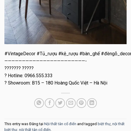
#VintageDecor #Tủ_rượu #kệ_rượu #bàn_ghế #đèngỗ_deco
———————————————————————-
??????? ?????
? Hotline: 0966.555.333
? Showroom: B15 – 180 Hoàng Quốc Việt – Hà Nội
This entry was Đăng tại
Nội thất tân cổ điển
and tagged
biệt thự
,
nội thất
biệt thự
,
nội thất tân cổ điển
.