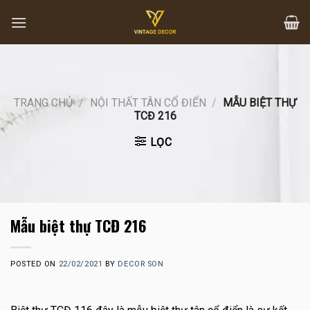
Skip
to
content
TRANG CHỦ
/
NỘI THẤT TÂN CỔ ĐIỂN
/
MẪU BIỆT THỰ
TCĐ 216
LỌC
Mẫu biệt thự TCĐ 216
POSTED ON
22/02/2021
BY
DECOR SON