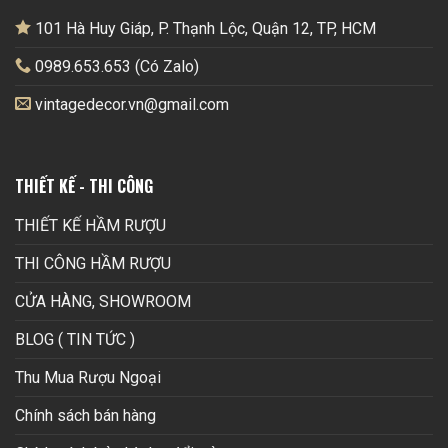
101 Hà Huy Giáp, P. Thạnh Lộc, Quận 12, TP, HCM
0989.653.653 (Có Zalo)
vintagedecor.vn@gmail.com
THIẾT KẾ - THI CÔNG
THIẾT KẾ HẦM RƯỢU
THI CÔNG HẦM RƯỢU
CỬA HÀNG, SHOWROOM
BLOG ( TIN TỨC )
Thu Mua Rượu Ngoại
Chính sách bán hàng