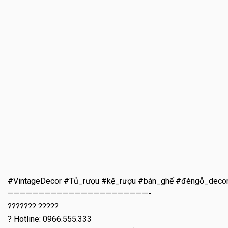
#VintageDecor #Tủ_rượu #kệ_rượu #bàn_ghế #đèngỗ_deco
———————————————————————-
??????? ?????
? Hotline: 0966.555.333