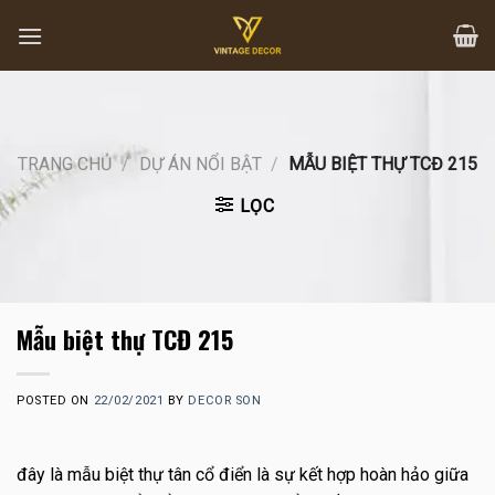
Skip
to
content
TRANG CHỦ
/
DỰ ÁN NỔI BẬT
/
MẪU BIỆT THỰ TCĐ 215
LỌC
Mẫu biệt thự TCĐ 215
POSTED ON
22/02/2021
BY
DECOR SON
đây là mẫu biệt thự tân cổ điển là sự kết hợp hoàn hảo giữa