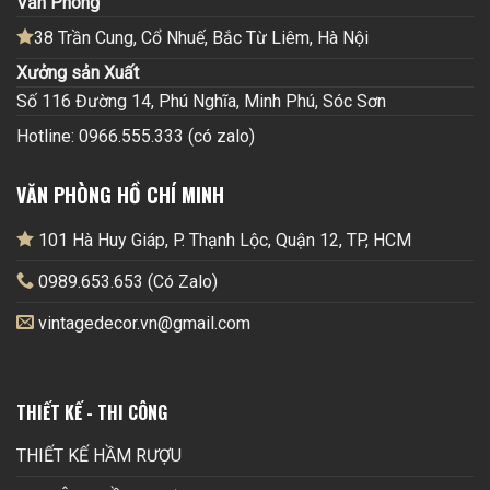
Văn Phòng
38 Trần Cung, Cổ Nhuế, Bắc Từ Liêm, Hà Nội
Xưởng sản Xuất
Số 116 Đường 14, Phú Nghĩa, Minh Phú, Sóc Sơn
Hotline: 0966.555.333 (có zalo)
VĂN PHÒNG HỒ CHÍ MINH
101 Hà Huy Giáp, P. Thạnh Lộc, Quận 12, TP, HCM
0989.653.653 (Có Zalo)
vintagedecor.vn@gmail.com
THIẾT KẾ - THI CÔNG
THIẾT KẾ HẦM RƯỢU