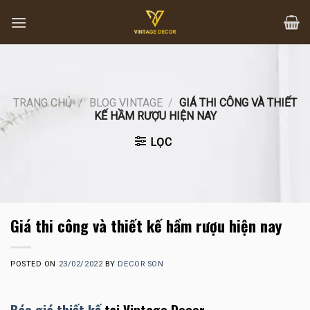
Skip
to
content
TRANG CHỦ
/
BLOG VINTAGE
/
GIÁ THI CÔNG VÀ THIẾT
KẾ HẦM RƯỢU HIỆN NAY
LỌC
Giá thi công và thiết kế hầm rượu hiện nay
POSTED ON
23/02/2022
BY
DECOR SON
Báo giá thiết kế
tại Vintage Decor