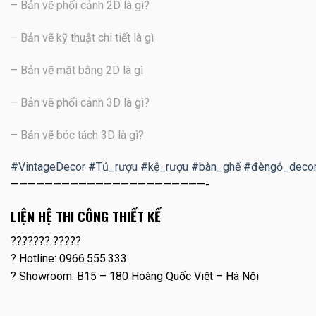
– Bản vẽ phối cảnh 2D là gì?
– Bản vẽ kỹ thuật chi tiết là gì
– Bản vẽ mặt bằng 2D là gì
– Bản vẽ phối cảnh 3D là gì?
– Bản vẽ bóc tách 3D là gì?
#
VintageDecor
#
Tủ_rượu
#
kệ_rượu
#
bàn_ghế
#
đèngỗ_deco
———————————————————————-
LIỆN HỆ THI CÔNG THIẾT KẾ
??????? ?????
?
Hotline: 0966.555.333
?
Showroom: B15 – 180 Hoàng Quốc Việt – Hà Nội