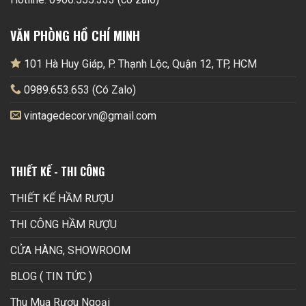
VĂN PHÒNG HỒ CHÍ MINH
101 Hà Huy Giáp, P. Thạnh Lộc, Quận 12, TP, HCM
0989.653.653 (Có Zalo)
vintagedecor.vn@gmail.com
THIẾT KẾ - THI CÔNG
THIẾT KẾ HẦM RƯỢU
THI CÔNG HẦM RƯỢU
CỬA HÀNG, SHOWROOM
BLOG ( TIN TỨC )
Thu Mua Rượu Ngoại