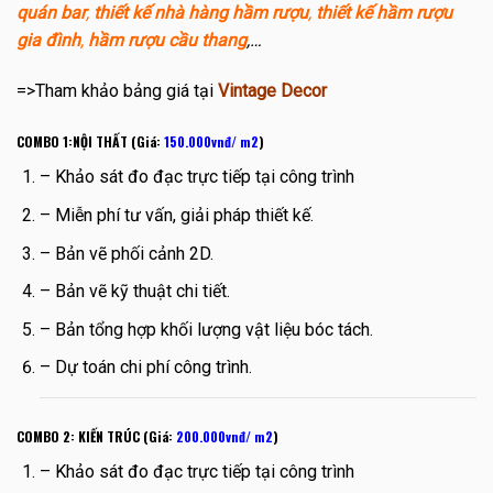
quán bar
,
thiết kế nhà hàng hầm rượu
,
thiết kế hầm rượu
gia đình
,
hầm rượu cầu thang
,…
=>Tham khảo bảng giá tại
Vintage Decor
COMBO 1:NỘI THẤT (Giá:
150.000vnđ/ m2
)
– Khảo sát đo đạc trực tiếp tại công trình
– Miễn phí tư vấn, giải pháp thiết kế.
– Bản vẽ phối cảnh 2D.
– Bản vẽ kỹ thuật chi tiết.
– Bản tổng hợp khối lượng vật liệu bóc tách.
– Dự toán chi phí công trình.
COMBO 2: KIẾN TRÚC (Giá:
200.000vnđ/ m2
)
– Khảo sát đo đạc trực tiếp tại công trình