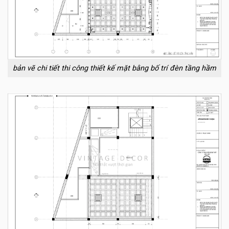
bản vẽ chi tiết thi công thiết kế mặt bằng bố trí đèn tầng hầm