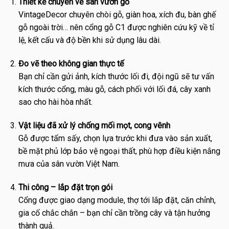
Thiết kế chuyên về sân vườn gỗ
VintageDecor chuyên chòi gỗ, giàn hoa, xích đu, bàn ghế
gỗ ngoài trời… nên cổng gỗ C1 được nghiên cứu kỹ về tỉ
lệ, kết cấu và độ bền khi sử dụng lâu dài.
Đo vẽ theo không gian thực tế
Bạn chỉ cần gửi ảnh, kích thước lối đi, đội ngũ sẽ tư vấn
kích thước cổng, màu gỗ, cách phối với lối đá, cây xanh
sao cho hài hòa nhất.
Vật liệu đã xử lý chống mối mọt, cong vênh
Gỗ được tẩm sấy, chọn lựa trước khi đưa vào sản xuất,
bề mặt phủ lớp bảo vệ ngoại thất, phù hợp điều kiện nắng
mưa của sân vườn Việt Nam.
Thi công – lắp đặt trọn gói
Cổng được giao dạng module, thợ tới lắp đặt, căn chỉnh,
gia cố chắc chắn – bạn chỉ cần trồng cây và tận hưởng
thành quả.