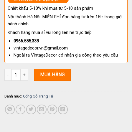
Chiết khấu 5-10% khi mua từ 5-10 sản phẩm
Nội thành Hà Nội: MIỄN PHÍ đơn hàng từ trên 15tr trong giờ
hành chính
Khách hàng mua sỉ vui lòng liên hệ trực tiếp
0966.555.333
vintagedecor.vn@gmail.com
Ngoài ra VintageDecor có nhận gia công theo yêu cầu
Cổng gỗ sân vườn C1 – Cổng vòm gỗ trang trí đẹp, bền, sang trọng
MUA HÀNG
Danh mục:
Cổng Gỗ Trang Trí