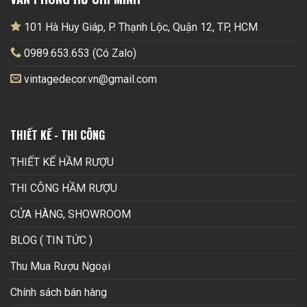
101 Hà Huy Giáp, P. Thạnh Lộc, Quận 12, TP, HCM
0989.653.653 (Có Zalo)
vintagedecor.vn@gmail.com
THIẾT KẾ - THI CÔNG
THIẾT KẾ HẦM RƯỢU
THI CÔNG HẦM RƯỢU
CỬA HÀNG, SHOWROOM
BLOG ( TIN TỨC )
Thu Mua Rượu Ngoại
Chính sách bán hàng