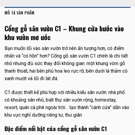
MÔ TẢ SẢN PHẨM
Cổng gỗ sân vườn C1 – Khung cửa bước vào
khu vườn mơ ước
Bạn muốn lối vào sân vườn trở nên ấn tượng hơn, có điểm
nhấn và “có hồn” hơn? Cổng gỗ sân vườn C1 chính là chi tiết
nhỏ nhưng đủ sức thay đổi không gian: một khung vòm gỗ
thanh thoát, hai bên phủ hoa leo rực rỡ, bên dưới là thảm cỏ
xanh mướt và lối đi lát đá.
C1 được thiết kế phù hợp với nhiều kiểu sân vườn: nhà phố
có khoảng sân nhỏ, biệt thự sân vườn rộng, homestay,
resort, quán cà phê ngoài trời… tạo thành “cánh cửa” dẫn vào
khu vực nghỉ dưỡng riêng tư, thư giãn.
Đặc điểm nổi bật của cổng gỗ sân vườn C1