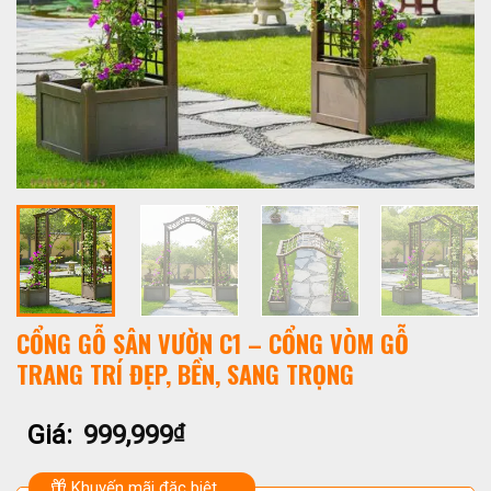
CỔNG GỖ SÂN VƯỜN C1 – CỔNG VÒM GỖ
TRANG TRÍ ĐẸP, BỀN, SANG TRỌNG
Giá:
999,999
₫
Khuyến mãi đặc biệt