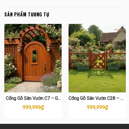
SẢN PHẨM TƯƠNG TỰ
Cổng Gỗ Sân Vườn C7 – Gỗ
Cổng Gỗ Sân Vườn C28 – Gỗ
Thông Cao Cấp, Thiết Kế Cổ
Thông Tự Nhiên Đẹp
999,999
₫
999,999
₫
Điển