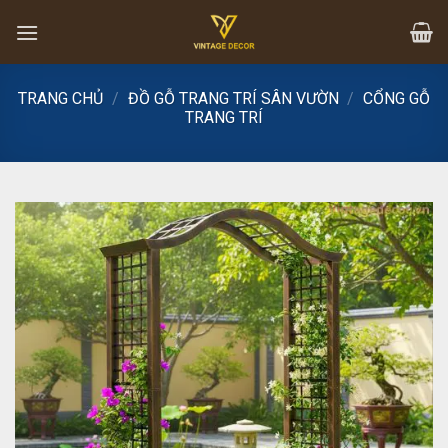
Skip
to
content
TRANG CHỦ
/
ĐỒ GỖ TRANG TRÍ SÂN VƯỜN
/
CỔNG GỖ
TRANG TRÍ