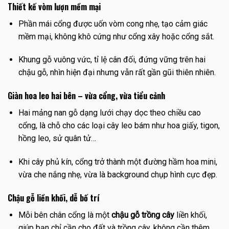
Thiết kế vòm lượn mềm mại
Phần mái cổng được uốn vòm cong nhẹ, tạo cảm giác
mềm mại, không khô cứng như cổng xây hoặc cổng sắt.
Khung gỗ vuông vức, tỉ lệ cân đối, đứng vững trên hai
chậu gỗ, nhìn hiện đại nhưng vẫn rất gần gũi thiên nhiên.
Giàn hoa leo hai bên – vừa cổng, vừa tiểu cảnh
Hai mảng nan gỗ dạng lưới chạy dọc theo chiều cao
cổng, là chỗ cho các loại cây leo bám như hoa giấy, tigon,
hồng leo, sử quân tử…
Khi cây phủ kín, cổng trở thành một đường hầm hoa mini,
vừa che nắng nhẹ, vừa là background chụp hình cực đẹp.
Chậu gỗ liền khối, dễ bố trí
Mỗi bên chân cổng là một
chậu gỗ trồng cây
liền khối,
giúp bạn chỉ cần cho đất và trồng cây, không cần thêm