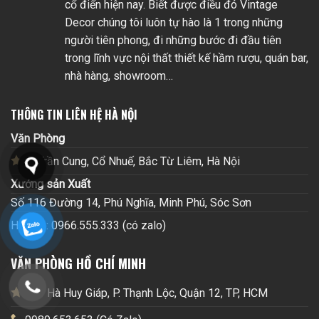
cổ điển hiện nay. Biết được điều đó Vintage
Decor chúng tôi luôn tự hào là 1 trong những
người tiên phong, đi những bước đi đầu tiên
trong lĩnh vực nội thất thiết kế hầm rượu, quán bar,
nhà hàng, showroom…
THÔNG TIN LIÊN HỆ HÀ NỘI
Văn Phòng
38 Trần Cung, Cổ Nhuế, Bắc Từ Liêm, Hà Nội
Xưởng sản Xuất
Số 116 Đường 14, Phú Nghĩa, Minh Phú, Sóc Sơn
Hotline: 0966.555.333 (có zalo)
VĂN PHÒNG HỒ CHÍ MINH
101 Hà Huy Giáp, P. Thạnh Lộc, Quận 12, TP, HCM