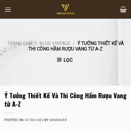
Skip
to
content
TRANG CHỦ
/
BLOG VINTAGE
/
Ý TƯỞNG THIẾT KẾ VÀ
THI CÔNG HẦM RƯỢU VANG TỪ A-Z
LỌC
Ý Tưởng Thiết Kế Và Thi Công Hầm Rượu Vang
từ A-Z
POSTED ON
07/04/2022
BY
MANAGER