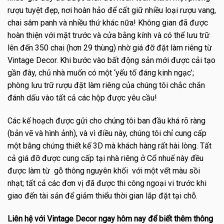
rượu tuyệt đẹp, nơi hoàn hảo để cất giữ nhiều loại rượu vang,
chai sâm panh và nhiều thứ khác nữa! Không gian đã được
hoàn thiện với mặt trước và cửa bằng kính và có thể lưu trữ
lên đến 350 chai (hơn 29 thùng) nhờ giá đỡ đặt làm riêng từ
Vintage Decor. Khi bước vào bất động sản mới được cải tạo
gần đây, chủ nhà muốn có một ‘yếu tố đáng kinh ngạc’;
phòng lưu trữ rượu đặt làm riêng của chúng tôi chắc chắn
đánh dấu vào tất cả các hộp được yêu cầu!
Các kế hoạch được gửi cho chúng tôi ban đầu khá rõ ràng
(bản vẽ và hình ảnh), và vì điều này, chúng tôi chỉ cung cấp
một bằng chứng thiết kế 3D mà khách hàng rất hài lòng. Tất
cả giá đỡ được cung cấp tại nhà riêng ở Cổ nhuế này đều
được làm từ
gỗ thông nguyên khối
với một vết màu sồi
nhạt; tất cả các đơn vị đã được thi công ngoại vi trước khi
giao đến tài sản để giảm thiểu thời gian lắp đặt tại chỗ.
Liên hệ với Vintage Decor ngay hôm nay để biết thêm thông