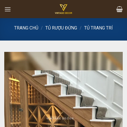
Skip
to
content
TRANG CHỦ
/
TỦ RƯỢU ĐỨNG
/
TỦ TRANG TRÍ