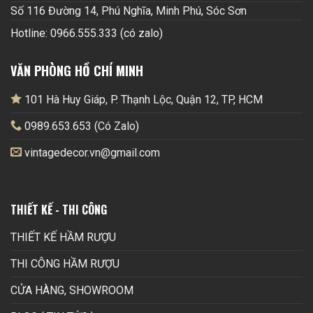
Số 116 Đường 14, Phú Nghĩa, Minh Phú, Sóc Sơn
Hotline: 0966.555.333 (có zalo)
VĂN PHÒNG HỒ CHÍ MINH
101 Hà Huy Giáp, P. Thạnh Lộc, Quận 12, TP, HCM
0989.653.653 (Có Zalo)
vintagedecor.vn@gmail.com
THIẾT KẾ - THI CÔNG
THIẾT KẾ HẦM RƯỢU
THI CÔNG HẦM RƯỢU
CỬA HÀNG, SHOWROOM