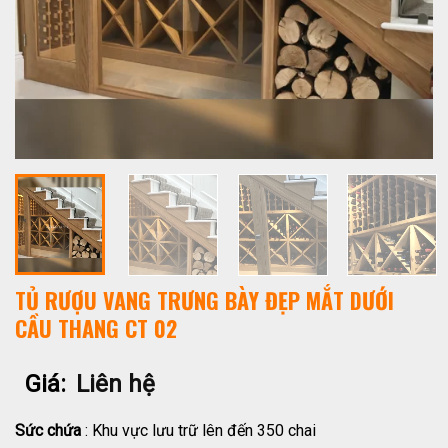
TỦ RƯỢU VANG TRƯNG BÀY ĐẸP MẮT DƯỚI
CẦU THANG CT 02
Giá:
Liên hệ
Sức chứa
: Khu vực lưu trữ lên đến 350 chai