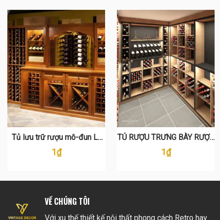
Tủ lưu trữ rượu mô-đun LT
TỦ RƯỢU TRƯNG BÀY RƯỢU
109
LT 130
1
₫
1
₫
VỀ CHÚNG TÔI
Với xu thế thiết kế nội thất phong cách Retro hay