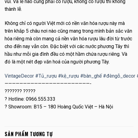
vui. Và lễ nào cũng phải có rượu, không có rượu thì không
thành lễ.
Không chỉ có người Việt mới có nền văn hóa rượu này mà
trên khắp 5 châu nơi nào cũng mang trong mình bản sắc văn
hóa riêng mà còn mang cả nền văn hóa rượu lâu đời từ trước
cho đến nay vẫn còn. Đặc biệt với các nước phương Tây thì
hầu như mỗi gia đình đều có một hầm chứa rượu riêng. Và
đó là một nét đẹp văn hoá của người phương Tây.
VintageDecor
#
Tủ_rượu
#
kệ_rượu
#
bàn_ghế
#
đèngỗ_decor
———————————————————————-
??????? ?????
?
Hotline: 0966.555.333
?
Showroom: B15 – 180 Hoàng Quốc Việt – Hà Nội
SẢN PHẨM TƯƠNG TỰ