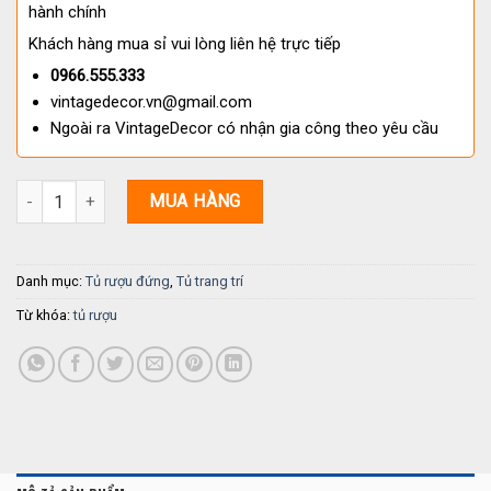
hành chính
Khách hàng mua sỉ vui lòng liên hệ trực tiếp
0966.555.333
vintagedecor.vn@gmail.com
Ngoài ra VintageDecor có nhận gia công theo yêu cầu
Tủ rượu trưng bày rượu LT 123 số lượng
MUA HÀNG
Danh mục:
Tủ rượu đứng
,
Tủ trang trí
Từ khóa:
tủ rượu