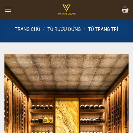
Skip
to
content
TRANG CHỦ
/
TỦ RƯỢU ĐỨNG
/
TỦ TRANG TRÍ