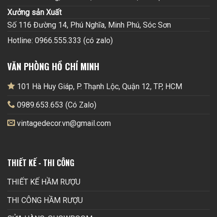
Xưởng sản Xuất
Số 116 Đường 14, Phú Nghĩa, Minh Phú, Sóc Sơn
Hotline: 0966.555.333 (có zalo)
VĂN PHÒNG HỒ CHÍ MINH
101 Hà Huy Giáp, P. Thạnh Lộc, Quận 12, TP, HCM
0989.653.653 (Có Zalo)
vintagedecor.vn@gmail.com
THIẾT KẾ - THI CÔNG
THIẾT KẾ HẦM RƯỢU
THI CÔNG HẦM RƯỢU