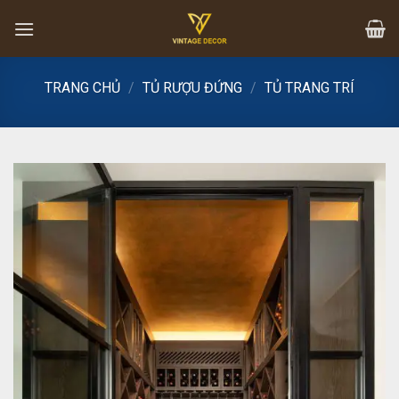
Skip
to
content
TRANG CHỦ
/
TỦ RƯỢU ĐỨNG
/
TỦ TRANG TRÍ