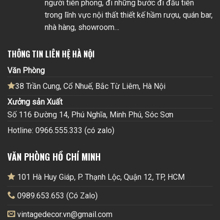
người tiên phong, đi những bước đi đầu tiên
trong lĩnh vực nội thất thiết kế hầm rượu, quán bar,
nhà hàng, showroom…
THÔNG TIN LIÊN HỆ HÀ NỘI
Văn Phòng
38 Trần Cung, Cổ Nhuế, Bắc Từ Liêm, Hà Nội
Xưởng sản Xuất
Số 116 Đường 14, Phú Nghĩa, Minh Phú, Sóc Sơn
Hotline: 0966.555.333 (có zalo)
VĂN PHÒNG HỒ CHÍ MINH
101 Hà Huy Giáp, P. Thạnh Lộc, Quận 12, TP, HCM
0989.653.653 (Có Zalo)
vintagedecor.vn@gmail.com