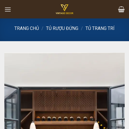
Skip
to
content
TRANG CHỦ
/
TỦ RƯỢU ĐỨNG
/
TỦ TRANG TRÍ