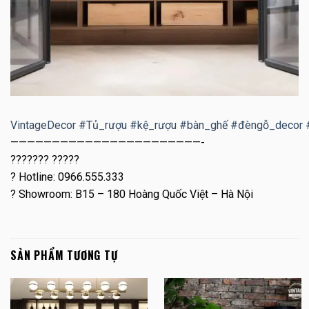
VintageDecor
#
Tủ_rượu
#
kệ_rượu
#
bàn_ghế
#
đèngỗ_decor
———————————————————————-
??????? ?????
?
Hotline: 0966.555.333
?
Showroom: B15 – 180 Hoàng Quốc Việt – Hà Nội
SẢN PHẨM TƯƠNG TỰ