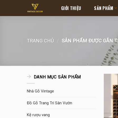
Skip
GIỚI THIỆU
SẢN PHẨM
to
content
TRANG CHỦ
/
SẢN PHẨM ĐƯỢC GẮN TH
DANH MỤC SẢN PHẨM
Nhà Gỗ Vintage
Đồ Gỗ Trang Trí Sân Vườn
Kệ rượu vang