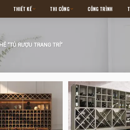
THIẾT KẾ
THI CÔNG
CÔNG TRÌNH
T
Ẻ “TỦ RƯỢU TRANG TRÍ”