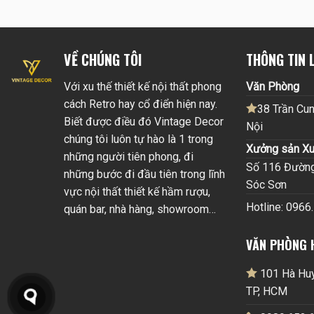
VỀ CHÚNG TÔI
THÔNG TIN L
Với xu thế thiết kế nội thất phong
Văn Phòng
cách Retro hay cổ điển hiện nay.
38 Trần Cun
Biết được điều đó Vintage Decor
Nội
chúng tôi luôn tự hào là 1 trong
Xưởng sản Xu
những người tiên phong, đi
Số 116 Đường 
những bước đi đầu tiên trong lĩnh
Sóc Sơn
vực nội thất thiết kế hầm rượu,
Hotline: 0966
quán bar, nhà hàng, showroom…
VĂN PHÒNG 
101 Hà Huy 
TP, HCM