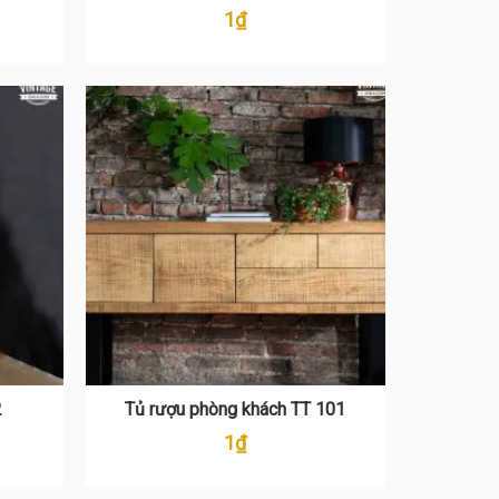
1
₫
2
Tủ rượu phòng khách TT 101
1
₫