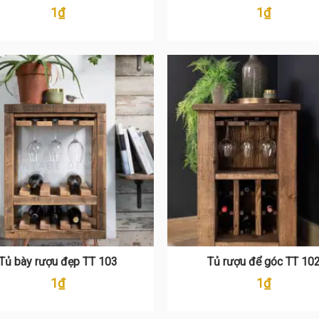
1
₫
1
₫
Tủ bày rượu đẹp TT 103
Tủ rượu để góc TT 10
1
₫
1
₫