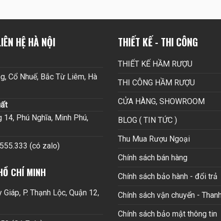
IÊN HỆ HÀ NỘI
THIẾT KẾ - THI CÔNG
THIẾT KẾ HẦM RƯỢU
g, Cổ Nhuế, Bắc Từ Liêm, Hà
THI CÔNG HẦM RƯỢU
CỬA HÀNG, SHOWROOM
ất
14, Phú Nghĩa, Minh Phú,
BLOG ( TIN TỨC )
Thu Mua Rượu Ngoại
.555.333 (có zalo)
Chính sách bán hàng
HỒ CHÍ MINH
Chính sách bảo hành - đổi trả
Giáp, P. Thạnh Lộc, Quận 12,
Chính sách vận chuyển - Thanh
Chính sách bảo mật thông tin