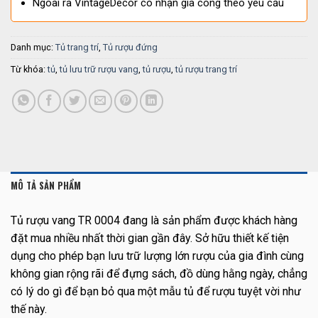
Ngoài ra VintageDecor có nhận gia công theo yêu cầu
Danh mục:
Tủ trang trí
,
Tủ rượu đứng
Từ khóa:
tủ
,
tủ lưu trữ rượu vang
,
tủ rượu
,
tủ rượu trang trí
MÔ TẢ SẢN PHẨM
Tủ rượu vang TR 0004 đang là sản phẩm được khách hàng
đặt mua nhiều nhất thời gian gần đây. Sở hữu thiết kế tiện
dụng cho phép bạn lưu trữ lượng lớn rượu của gia đình cùng
không gian rộng rãi để đựng sách, đồ dùng hằng ngày, chẳng
có lý do gì để bạn bỏ qua một mẫu tủ để rượu tuyệt vời như
thế này.