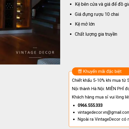
Kệ bên cửa và giá để đồ gia
Giá đựng rượu 10 chai
Kệ mở lớn
Chất lượng gia truyền
Khuyến mãi đặc biệt
Chiết khấu 5-10% khi mua từ
Nội thành Hà Nội: MIỄN PHÍ đơ
Khách hàng mua sỉ vui lòng liê
0966.555.333
vintagedecor.vn@gmail.co
Ngoài ra VintageDecor có 