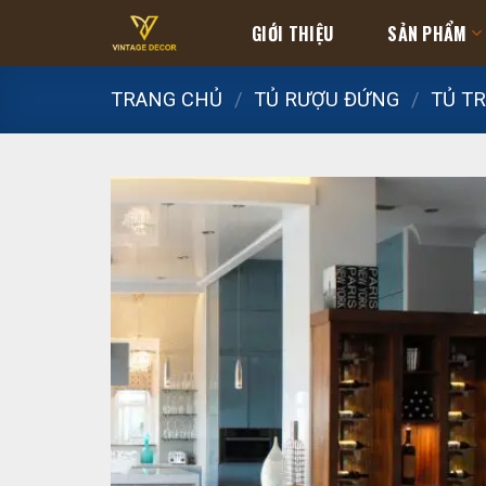
Skip
GIỚI THIỆU
SẢN PHẨM
to
content
TRANG CHỦ
/
TỦ RƯỢU ĐỨNG
/
TỦ TR