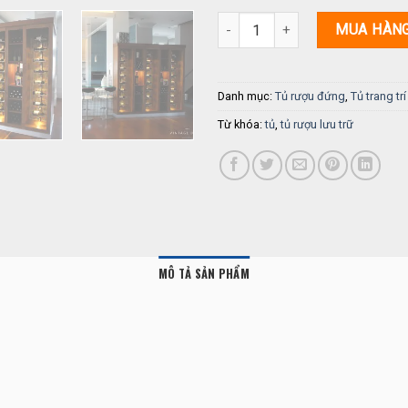
Tủ lưu trữ rượu LT 114 số lượng
MUA HÀN
Danh mục:
Tủ rượu đứng
,
Tủ trang trí
Từ khóa:
tủ
,
tủ rượu lưu trữ
MÔ TẢ SẢN PHẨM