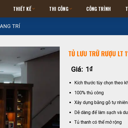
THIẾT KẾ
THI CÔNG
CÔNG TRÌNH
T
ANG TRÍ
TỦ LƯU TRỮ RƯỢU LT 1
Giá:
1
₫
Kích thước tùy chọn theo k
100% thủ công
Xây dựng bằng gỗ tự nhiên
Dễ dàng để làm sạch và duy
Tủ thanh có thể mở rộng