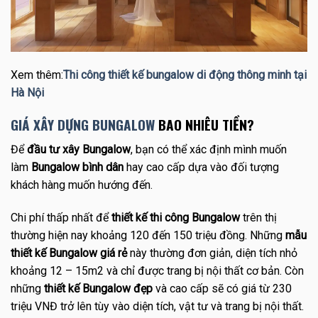
Xem thêm:
Thi công thiết kế bungalow di động thông minh tại
Hà Nội
GIÁ XÂY DỰNG BUNGALOW
BAO NHIÊU TIỀN?
Để
đầu tư xây Bungalow
, bạn có thể xác định mình muốn
làm
Bungalow bình dân
hay cao cấp dựa vào đối tượng
khách hàng muốn hướng đến.
Chi phí thấp nhất để
thiết kế thi công Bungalow
trên thị
thường hiện nay khoảng 120 đến 150 triệu đồng. Những
mẫu
thiết kế Bungalow giá rẻ
này thường đơn giản, diện tích nhỏ
khoảng 12 – 15m2 và chỉ được trang bị nội thất cơ bản. Còn
những
thiết kế Bungalow đẹp
và cao cấp sẽ có giá từ 230
triệu VNĐ trở lên tùy vào diện tích, vật tư và trang bị nội thất.