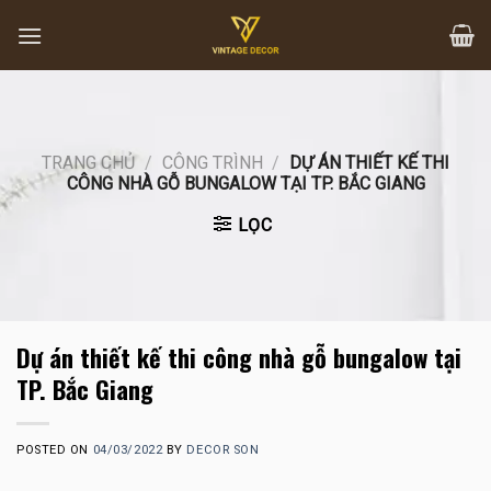
Skip
to
content
TRANG CHỦ
/
CÔNG TRÌNH
/
DỰ ÁN THIẾT KẾ THI
CÔNG NHÀ GỖ BUNGALOW TẠI TP. BẮC GIANG
LỌC
Dự án thiết kế thi công nhà gỗ bungalow tại
TP. Bắc Giang
POSTED ON
04/03/2022
BY
DECOR SON