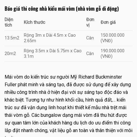
Báo giá thi công nhà kiểu mái vòm (nhà vòm gỗ di động)
Diện
Đơn
Kích thước
Đơn giá
tích
vị
Rộng 3m x Dài 4.5m x Cao
150.000.000
13.5m2
Căn
2.65m
(VNĐ)
Rộng 3.5m x Dài 5.75m x Cao
190.000.000
20m2
Căn
3.1m
(VNĐ)
Mái vòm do kiến trúc sư người Mỹ Richard Buckminster
Fuller phát minh và sáng tạo, đã được sử dụng để xây dựng
nhiều công trình nhà ở hiện đại với sự sáng tạo độc đáo và
khác biệt. Tương tự như hình khối cầu, hình quả đất,… kiến
trúc sư đã vận dụng linh hoạt khi thiết kế mẫu nhà trệt mái
thái vòm gỗ. Các bungalow dạng mái vòm đã thu hút được
sự quan tâm lớn của khách hàng du lịch do ưu điểm thi công
lắp đặt nhanh chóng, vật liệu gỗ an toàn và thân thiện với môi