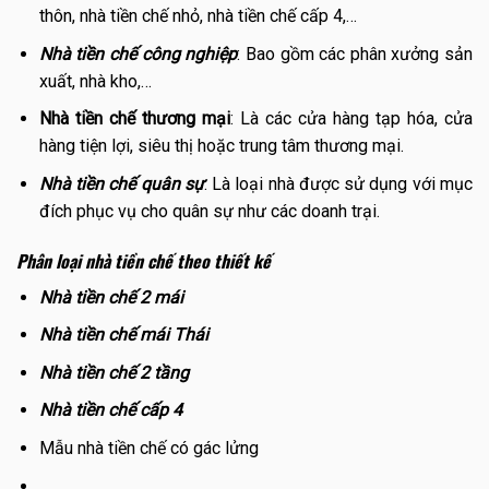
thôn, nhà tiền chế nhỏ, nhà tiền chế cấp 4,…
Nhà tiền chế công nghiệp
: Bao gồm các phân xưởng sản
xuất, nhà kho,…
Nhà tiền chế thương mại
: Là các cửa hàng tạp hóa, cửa
hàng tiện lợi, siêu thị hoặc trung tâm thương mại.
Nhà tiền chế quân sự
: Là loại nhà được sử dụng với mục
đích phục vụ cho quân sự như các doanh trại.
Phân loại nhà tiền chế theo thiết kế
Nhà tiền chế 2 mái
Nhà tiền chế mái Thái
Nhà tiền chế 2 tầng
Nhà tiền chế cấp 4
Mẫu nhà tiền chế có gác lửng
…