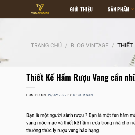
Skip
GIỚI THIỆU
SẢN PHẨM
to
content
TRANG CHỦ
/
BLOG VINTAGE
/
THIẾT 
Thiết Kế Hầm Rượu Vang cần nhữ
POSTED ON
19/02/2022
BY
DECOR SON
Bạn là một người sành rượu ? Bạn là một fan hâm mộ
vang mộc mạc và thiết kế hầm rượu trong nhà cho r
thưởng thức ly rượu vang hảo hạng.