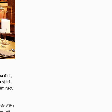
ia đình,
vị trí,
hầm rượu
các điều