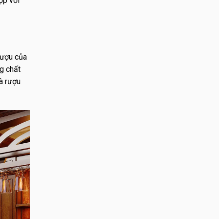
ợp với
rượu của
g chất
và rượu