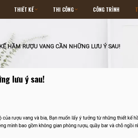
THIẾT KẾ
THI CÔNG
CÔNG TRÌNH
T
KẾ HẦM RƯỢU VANG CẦN NHỮNG LƯU Ý SAU!
ng lưu ý sau!
 của rượu vang và bia, Bạn muốn lấy ý tưởng từ những thiết kế 
iêng mình bao gồm không gian phòng rượu, quầy bar và chỗ ngồi 