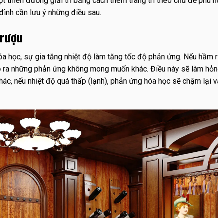
t thiên đường giải trí bằng cách thêm trang trí theo chủ đề phù h
đình cần lưu ý những điều sau.
 rượu
hóa học, sự gia tăng nhiệt độ làm tăng tốc độ phản ứng. Nếu hầm 
ạo ra những phản ứng không mong muốn khác. Điều này sẽ làm hỏn
hác, nếu nhiệt độ quá thấp (lạnh), phản ứng hóa học sẽ chậm lại 