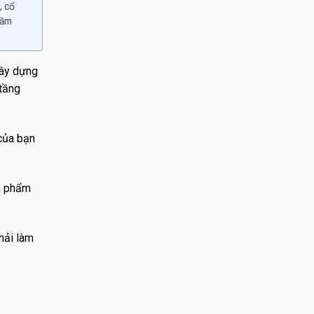
, cổ
hầm
xây dựng
 tầng
của bạn
n phẩm
hải làm