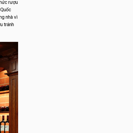
thức rượu
c Quốc
ng nhà vì
u tránh