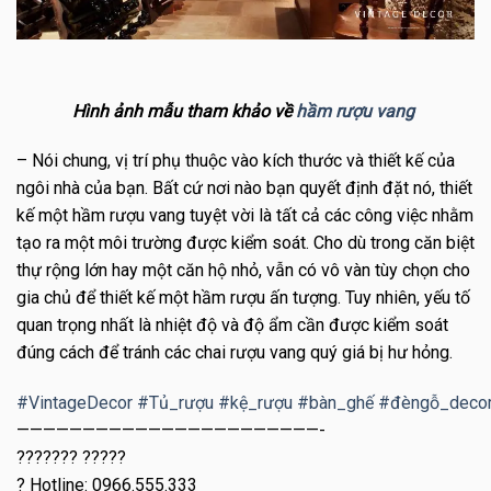
Hình ảnh mẫu tham khảo về
hầm rượu vang
– Nói chung, vị trí phụ thuộc vào kích thước và thiết kế của
ngôi nhà của bạn. Bất cứ nơi nào bạn quyết định đặt nó, thiết
kế một hầm rượu vang tuyệt vời là tất cả các công việc nhằm
tạo ra một môi trường được kiểm soát. Cho dù trong căn biệt
thự rộng lớn hay một căn hộ nhỏ, vẫn có vô vàn tùy chọn cho
gia chủ để thiết kế một hầm rượu ấn tượng. Tuy nhiên, yếu tố
quan trọng nhất là nhiệt độ và độ ẩm cần được kiểm soát
đúng cách để tránh các chai rượu vang quý giá bị hư hỏng.
#
VintageDecor
#
Tủ_rượu
#
kệ_rượu
#
bàn_ghế
#
đèngỗ_deco
———————————————————————-
??????? ?????
?
Hotline: 0966.555.333