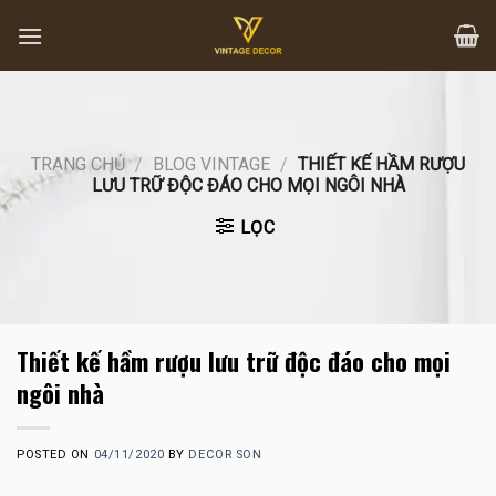
Skip
to
content
TRANG CHỦ
/
BLOG VINTAGE
/
THIẾT KẾ HẦM RƯỢU
LƯU TRỮ ĐỘC ĐÁO CHO MỌI NGÔI NHÀ
LỌC
Thiết kế hầm rượu lưu trữ độc đáo cho mọi
ngôi nhà
POSTED ON
04/11/2020
BY
DECOR SON