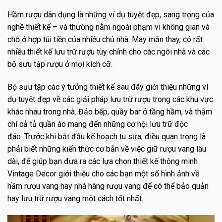
Hầm rượu dân dụng là những ví dụ tuyệt đẹp, sang trọng của
nghề thiết kế – và thường nằm ngoài phạm vi không gian và
chỗ ở hợp túi tiền của nhiều chủ nhà. May mắn thay, có rất
nhiều thiết kế lưu trữ rượu tùy chỉnh cho các ngôi nhà và các
bộ sưu tập rượu ở mọi kích cỡ.
Bộ sưu tập các ý tưởng thiết kế sau đây giới thiệu những ví
dụ tuyệt đẹp về các giải pháp lưu trữ rượu trong các khu vực
khác nhau trong nhà. Đảo bếp, quầy bar ở tầng hầm, và thậm
chí cả tủ quần áo mang đến những cơ hội lưu trữ độc
đáo. Trước khi bắt đầu kế hoạch tu sửa, điều quan trọng là
phải biết những kiến ​​thức cơ bản về việc giữ rượu vang lâu
dài, để giúp bạn đưa ra các lựa chọn thiết kế thông minh
Vintage Decor giới thiệu cho các bạn một số hình ảnh về
hầm rượu vang hay nhà hàng rượu vang để có thể bảo quản
hay lưu trữ rượu vang một cách tốt nhất.