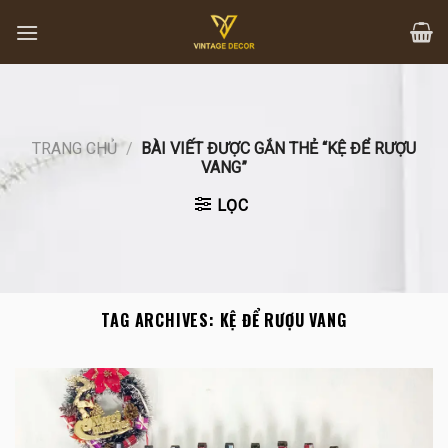
Skip
to
content
TRANG CHỦ
/
BÀI VIẾT ĐƯỢC GẮN THẺ “KỆ ĐỂ RƯỢU
VANG”
LỌC
TAG ARCHIVES:
KỆ ĐỂ RƯỢU VANG