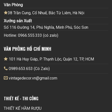
Văn Phòng
38 Trần Cung, Cổ Nhuế, Bắc Từ Liêm, Hà Nội
Xưởng sản Xuất
Số 116 Đường 14, Phú Nghĩa, Minh Phú, Sóc Sơn
Hotline: 0966.555.333 (có zalo)
VĂN PHÒNG HỒ CHÍ MINH
101 Hà Huy Giáp, P. Thạnh Lộc, Quận 12, TP, HCM
0989.653.653 (Có Zalo)
vintagedecor.vn@gmail.com
THIẾT KẾ - THI CÔNG
THIẾT KẾ HẦM RƯỢU