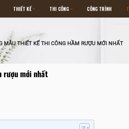
THIẾT KẾ
THI CÔNG
CÔNG TRÌNH
T
 MẪU THIẾT KẾ THI CÔNG HẦM RƯỢU MỚI NHẤT
m rượu mới nhất