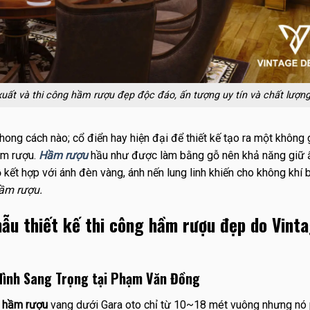
 xuất và thi công hầm rượu đẹp độc đáo, ấn tượng uy tín và chất lượn
hong cách nào; cổ điển hay hiện đại để thiết kế tạo ra một không 
ầm rượu.
Hầm rượu
hầu như được làm bằng gỗ nên khả năng giữ 
kết hợp với ánh đèn vàng, ánh nến lung linh khiến cho không khí 
ầm rượu.
mẫu thiết kế thi công hầm rượu đẹp do Vint
đình Sang Trọng tại Phạm Văn Đồng
c
hầm rượu
vang dưới Gara oto chỉ từ 10~18 mét vuông nhưng nó