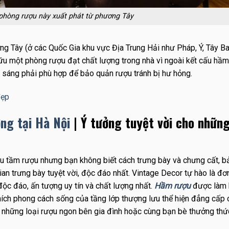
 phòng rượu này xuất phát từ phương Tây
ng Tây (ở các Quốc Gia khu vực Địa Trung Hải như Pháp, Ý, Tây B
u một phòng rượu đạt chất lượng trong nhà vì ngoài kết cấu hầm
nh sáng phải phù hợp để bảo quản rượu tránh bị hư hỏng.
đẹp
ng tại Hà Nội
| Ý tưởng tuyệt vời cho những
sưu tầm rượu nhưng bạn không biết cách trưng bày và chưng cất, 
an trưng bày tuyệt vời, độc đáo nhất. Vintage Decor tự hào là đơn
độc đáo, ấn tượng uy tín và chất lượng nhất.
Hầm rượu
được làm 
 thích phong cách sống của tầng lớp thượng lưu thể hiện đẳng cấp 
 những loại rượu ngon bên gia đình hoặc cùng bạn bè thưởng thức