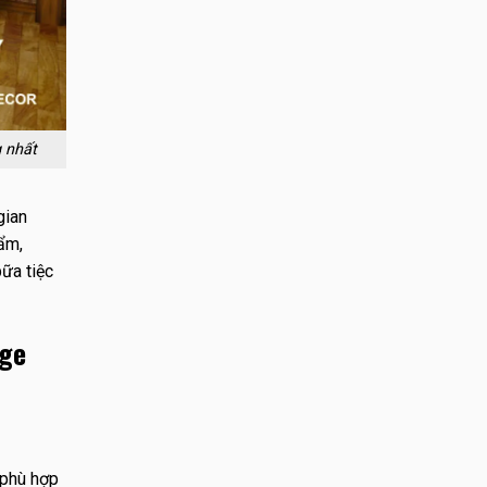
g nhất
gian
ẩm,
bữa tiệc
age
 phù hợp