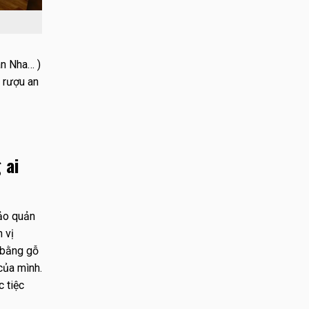
an Nha… )
 rượu an
 ai
bảo quản
 vị
bằng gỗ
của mình.
 tiệc