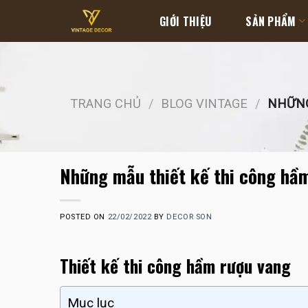
Skip
GIỚI THIỆU
SẢN PHẨM
to
content
TRANG CHỦ
/
BLOG VINTAGE
/
NHỮNG
Những mẫu thiết kế thi công hầ
POSTED ON
22/02/2022
BY
DECOR SON
Thiết kế thi công hầm rượu vang
Mục lục