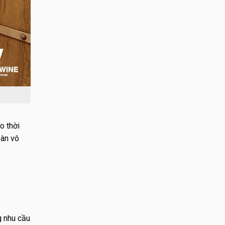
o thời
oàn vô
g nhu cầu