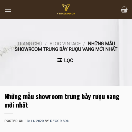
Skip
to
content
TRANG CHỦ
/
BLOG VINTAGE
/
NHỮNG MẪU
SHOWROOM TRƯNG BÀY RƯỢU VANG MỚI NHẤT
LỌC
Những mẫu showroom trưng bày rượu vang
mới nhất
POSTED ON
13/11/2020
BY
DECOR SON