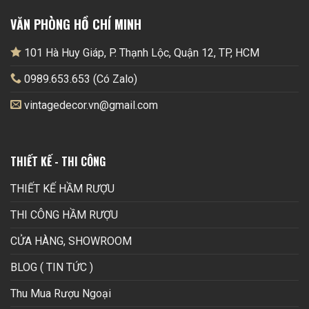
VĂN PHÒNG HỒ CHÍ MINH
101 Hà Huy Giáp, P. Thạnh Lộc, Quận 12, TP, HCM
0989.653.653 (Có Zalo)
vintagedecor.vn@gmail.com
THIẾT KẾ - THI CÔNG
THIẾT KẾ HẦM RƯỢU
THI CÔNG HẦM RƯỢU
CỬA HÀNG, SHOWROOM
BLOG ( TIN TỨC )
Thu Mua Rượu Ngoại