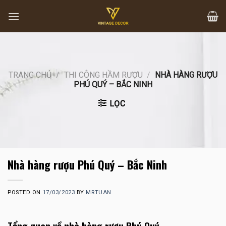
Skip
to
content
TRANG CHỦ
/
THI CÔNG HẦM RƯỢU
/
NHÀ HÀNG RƯỢU
PHÚ QUÝ – BẮC NINH
LỌC
Nhà hàng rượu Phú Quý – Bắc Ninh
POSTED ON
17/03/2023
BY
MRTUAN
Tổng quan về nhà hàng rượu Phú Quý