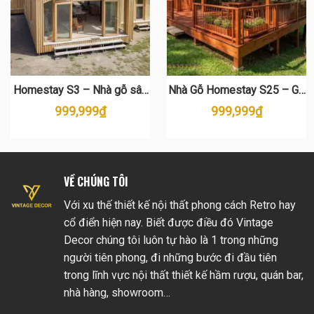
Homestay S3 – Nhà gỗ sân
Nhà Gỗ Homestay S25 – Gỗ
vườn hiện đại, view cánh
Thông Tự Nhiên Cao Cấp
999,999
₫
999,999
₫
đồng dành cho nghỉ dưỡng
và farmstay
VỀ CHÚNG TÔI
Với xu thế thiết kế nội thất phong cách Retro hay
cổ điển hiện nay. Biết được điều đó Vintage
Decor chúng tôi luôn tự hào là 1 trong những
người tiên phong, đi những bước đi đầu tiên
trong lĩnh vực nội thất thiết kế hầm rượu, quán bar,
nhà hàng, showroom…