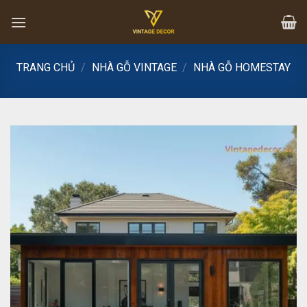
Skip
to
content
TRANG CHỦ
/
NHÀ GỖ VINTAGE
/
NHÀ GỖ HOMESTAY