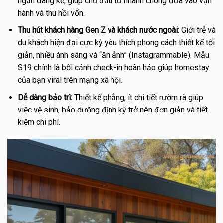
ngắn đáng kể, giúp chủ đầu tư nhanh chóng đưa vào vận
hành và thu hồi vốn.
Thu hút khách hàng Gen Z và khách nước ngoài:
Giới trẻ và
du khách hiện đại cực kỳ yêu thích phong cách thiết kế tối
giản, nhiều ánh sáng và “ăn ảnh” (Instagrammable). Mẫu
S19 chính là bối cảnh check-in hoàn hảo giúp homestay
của bạn viral trên mạng xã hội.
Dễ dàng bảo trì:
Thiết kế phẳng, ít chi tiết rườm rà giúp
việc vệ sinh, bảo dưỡng định kỳ trở nên đơn giản và tiết
kiệm chi phí.