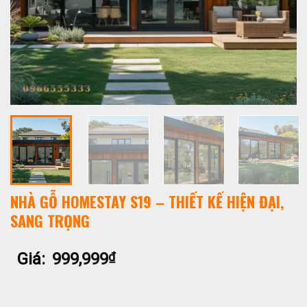
NHÀ GỖ HOMESTAY S19 – THIẾT KẾ HIỆN ĐẠI,
SANG TRỌNG
Giá:
999,999
₫