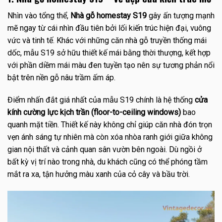
Nhìn vào tổng thể,
Nhà gỗ homestay S19
gây ấn tượng mạnh
mẽ ngay từ cái nhìn đầu tiên bởi lối kiến trúc hiện đại, vuông
vức và tinh tế. Khác với những căn nhà gỗ truyền thống mái
dốc, mẫu S19 sở hữu thiết kế mái bằng thời thượng, kết hợp
với phần diềm mái màu đen tuyền tạo nên sự tương phản nổi
bật trên nền gỗ nâu trầm ấm áp.
Điểm nhấn đắt giá nhất của mẫu S19 chính là hệ thống
cửa
kính cường lực kịch trần (floor-to-ceiling windows)
bao
quanh mặt tiền. Thiết kế này không chỉ giúp căn nhà đón trọn
vẹn ánh sáng tự nhiên mà còn xóa nhòa ranh giới giữa không
gian nội thất và cảnh quan sân vườn bên ngoài. Dù ngồi ở
bất kỳ vị trí nào trong nhà, du khách cũng có thể phóng tầm
mắt ra xa, tận hưởng màu xanh của cỏ cây và bầu trời.