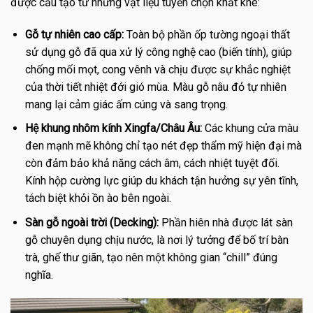
được cấu tạo từ những vật liệu tuyển chọn khắt khe:
Gỗ tự nhiên cao cấp:
Toàn bộ phần ốp tường ngoại thất
sử dụng gỗ đã qua xử lý công nghệ cao (biến tính), giúp
chống mối mọt, cong vênh và chịu được sự khắc nghiệt
của thời tiết nhiệt đới gió mùa. Màu gỗ nâu đỏ tự nhiên
mang lại cảm giác ấm cúng và sang trọng.
Hệ khung nhôm kính Xingfa/Châu Âu:
Các khung cửa màu
đen mạnh mẽ không chỉ tạo nét đẹp thẩm mỹ hiện đại mà
còn đảm bảo khả năng cách âm, cách nhiệt tuyệt đối.
Kính hộp cường lực giúp du khách tận hưởng sự yên tĩnh,
tách biệt khỏi ồn ào bên ngoài.
Sàn gỗ ngoài trời (Decking):
Phần hiên nhà được lát sàn
gỗ chuyên dụng chịu nước, là nơi lý tưởng để bố trí bàn
trà, ghế thư giãn, tạo nên một không gian “chill” đúng
nghĩa.