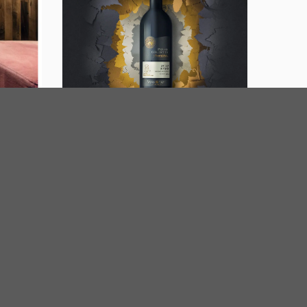
n tích sử
ng gian