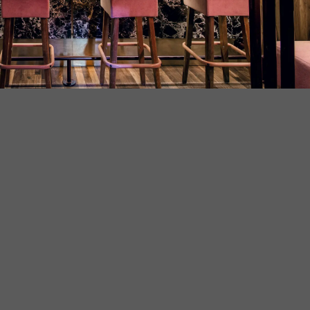
thiết kế quán Bar rượu NA1
 và hiệu quả của Mẫu thiết kế Quán Bar của Vintage Decor. Từ diệ
 thất, tất cả đều được thiết kế một cách tinh tế để tạo ra một khô
và lợi ích mà mẫu thiết kế này mang lại cho quán bar của bạn.
a Vintage Decor