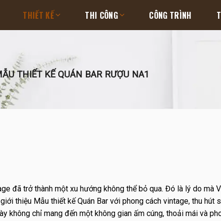
THIẾT KẾ
THI CÔNG
CÔNG TRÌNH
T
ẪU THIẾT KẾ QUÁN BAR RƯỢU NA1
ntage đã trở thành một xu hướng không thể bỏ qua. Đó là lý do mà 
 giới thiệu Mẫu thiết kế Quán Bar với phong cách vintage, thu hút 
này không chỉ mang đến một không gian ấm cúng, thoải mái và ph