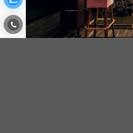
Mẫu 
Trong bài viết này, chúng ta sẽ khám phá sự độc đáo
dụng, số lượng bàn, đến cách sắp xếp và trang trí nội
quán bar hoàn hảo. Hãy cùng khám phá những giá trị 
Chi tiết Mẫu thiết kế Quán Bar củ