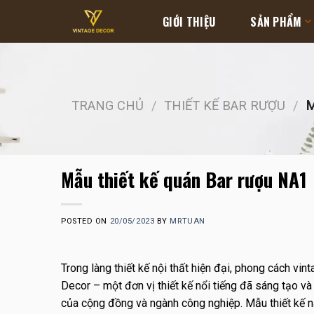
Skip
GIỚI THIỆU
SẢN PHẨM
to
content
TRANG CHỦ
/
THIẾT KẾ BAR RƯỢU
/
M
Mẫu thiết kế quán Bar rượu NA1
POSTED ON
20/05/2023
BY
MRTUAN
Trong làng thiết kế nội thất hiện đại, phong cách vi
Decor – một đơn vị thiết kế nổi tiếng đã sáng tạo và
của cộng đồng và ngành công nghiệp. Mẫu thiết kế 