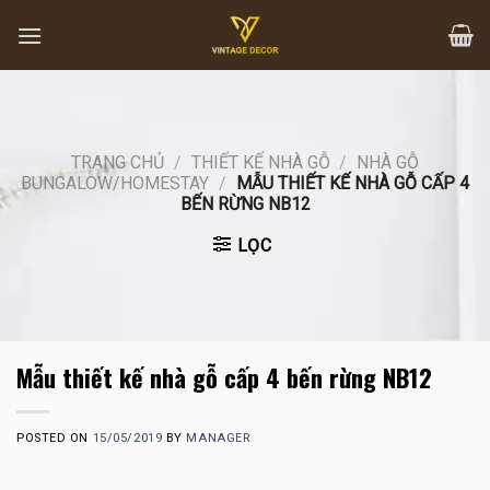
Skip
to
content
TRANG CHỦ
/
THIẾT KẾ NHÀ GỖ
/
NHÀ GỖ
BUNGALOW/HOMESTAY
/
MẪU THIẾT KẾ NHÀ GỖ CẤP 4
BẾN RỪNG NB12
LỌC
Mẫu thiết kế nhà gỗ cấp 4 bến rừng NB12
POSTED ON
15/05/2019
BY
MANAGER