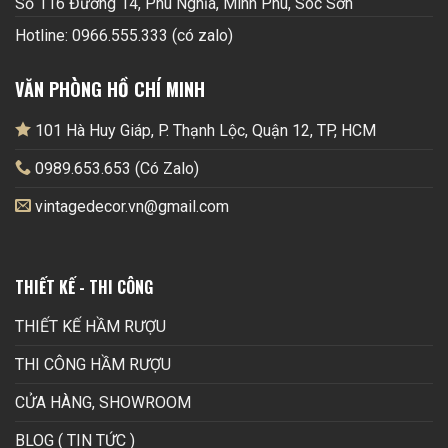
Số 116 Đường 14, Phú Nghĩa, Minh Phú, Sóc Sơn
Hotline: 0966.555.333 (có zalo)
VĂN PHÒNG HỒ CHÍ MINH
101 Hà Huy Giáp, P. Thạnh Lộc, Quận 12, TP, HCM
0989.653.653 (Có Zalo)
vintagedecor.vn@gmail.com
THIẾT KẾ - THI CÔNG
THIẾT KẾ HẦM RƯỢU
THI CÔNG HẦM RƯỢU
CỬA HÀNG, SHOWROOM
BLOG ( TIN TỨC )