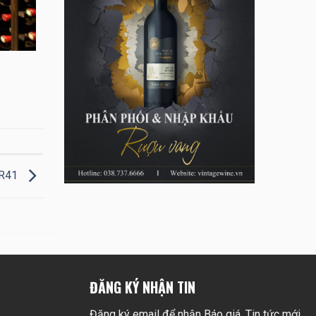
HR41
ĐĂNG KÝ NHẬN TIN
Đăng ký email để nhận Báo giá, Tin tức mới