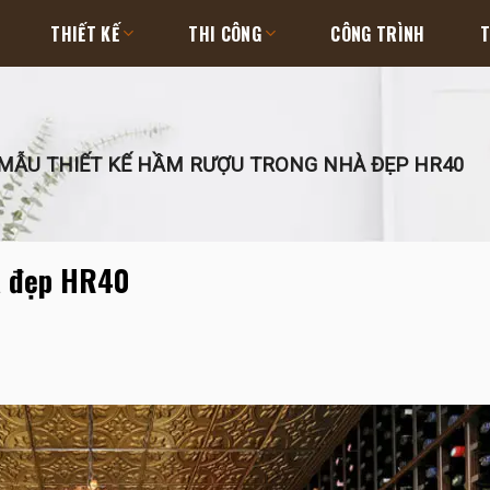
THIẾT KẾ
THI CÔNG
CÔNG TRÌNH
T
MẪU THIẾT KẾ HẦM RƯỢU TRONG NHÀ ĐẸP HR40
à đẹp HR40