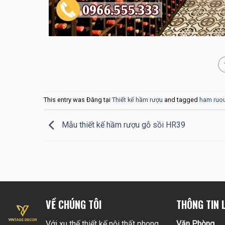
This entry was Đăng tại
Thiết kế hầm rượu
and tagged
ham ruo
Mẫu thiết kế hầm rượu gỗ sồi HR39
VỀ CHÚNG TÔI
THÔNG TIN L
Với xu thế thiết kế nội thất phong
Văn Phòng