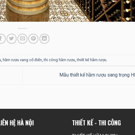
u
,
hầm rượu vang cổ điển
,
thi công hầm rượu
,
thiết kế hầm rượu
.
Mẫu thiết kế hầm rượu sang trọng 
IÊN HỆ HÀ NỘI
THIẾT KẾ - THI CÔNG