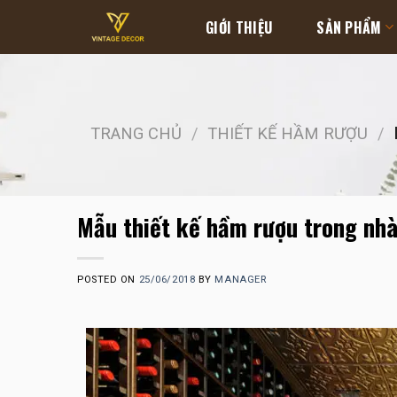
Skip
GIỚI THIỆU
SẢN PHẨM
to
content
TRANG CHỦ
/
THIẾT KẾ HẦM RƯỢU
/
Mẫu thiết kế hầm rượu trong nh
POSTED ON
25/06/2018
BY
MANAGER