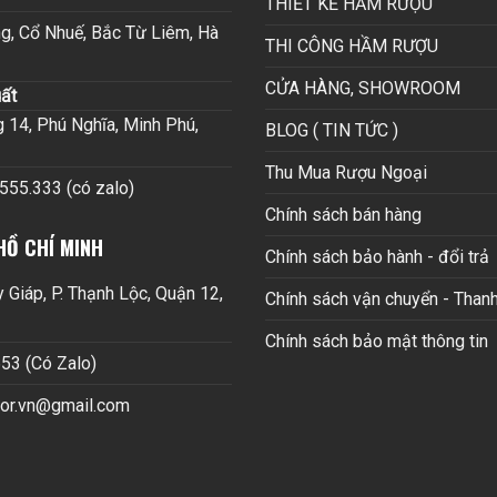
THIẾT KẾ HẦM RƯỢU
g, Cổ Nhuế, Bắc Từ Liêm, Hà
THI CÔNG HẦM RƯỢU
CỬA HÀNG, SHOWROOM
ất
14, Phú Nghĩa, Minh Phú,
BLOG ( TIN TỨC )
Thu Mua Rượu Ngoại
.555.333 (có zalo)
Chính sách bán hàng
HỒ CHÍ MINH
Chính sách bảo hành - đổi trả
Giáp, P. Thạnh Lộc, Quận 12,
Chính sách vận chuyển - Thanh
Chính sách bảo mật thông tin
53 (Có Zalo)
cor.vn@gmail.com