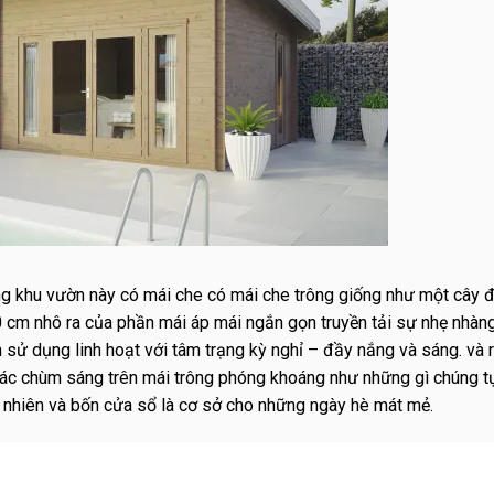
g khu vườn này có mái che có mái che trông giống như một cây 
0 cm nhô ra của phần mái áp mái ngắn gọn truyền tải sự nhẹ nhàn
 sử dụng linh hoạt với tâm trạng kỳ nghỉ – đầy nắng và sáng. và r
ác chùm sáng trên mái trông phóng khoáng như những gì chúng t
ự nhiên và bốn cửa sổ là cơ sở cho những ngày hè mát mẻ.