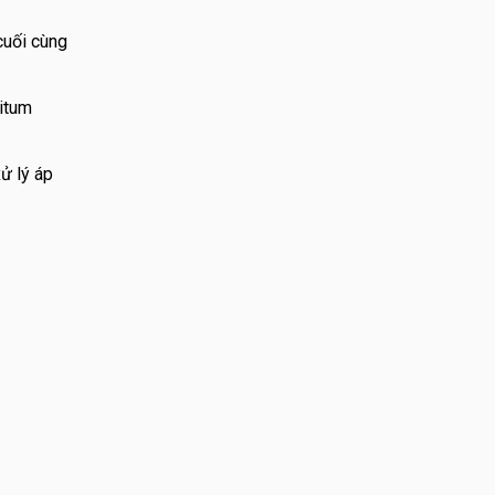
cuối cùng
bitum
ử lý áp