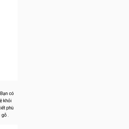
 Bạn có
ệ khỏi
iết phù
 gỗ .