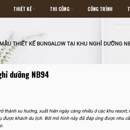
THIẾT KẾ
THI CÔNG
CÔNG TRÌNH
T
MẪU THIẾT KẾ BUNGALOW TẠI KHU NGHỈ DƯỠNG N
nghỉ dưỡng NB94
rở thành xu hướng, xuất hiện ngày càng nhiều ở các khu resort, 
vụ được khách du lịch. Bởi mô hình này đã đáp ứng được nhu c
o.