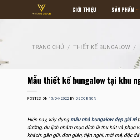
Skip
GIỚI THIỆU
SẢN PHẨM
to
content
TRANG CHỦ
/
THIẾT KẾ BUNGALOW
/
Mẫu thiết kế bungalow tại khu 
POSTED ON
13/04/2022
BY
DECOR SON
Hiện nay, xây dựng
mẫu nhà bungalow đẹp giá rẻ
t
dưỡng, du lịch nhằm mục đích là thu hút và phục 
khách: gần gũi, đơn giản, tiện nghi, mới mẻ, độc đá