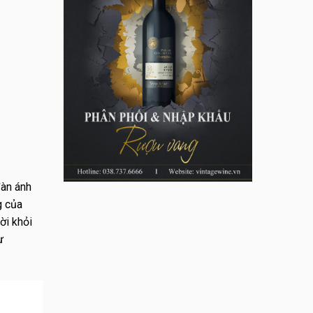
đàn ánh
g của
ời khỏi
ự