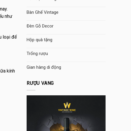
nay.
Bàn Ghế Vintage
nếu như
Đèn Gỗ Decor
u loại để
Hộp quà tặng
Trống rượu
Gian hàng di động
iữa kính
RƯỢU VANG