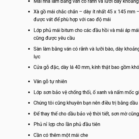
Mái nhà làm bằng ván có rãnh và lưỡi dày khoản
Xà gồ mái chắc chắn – dày ít nhất 45 x 145 mm 
được vát để phù hợp với cao độ mái
Lớp phủ mái bitum cho các đầu hồi và mái áp mái
cũng được yêu cầu
Sàn làm bằng ván có rãnh và lưỡi bào, dày khoản
lực
Cửa gỗ đặc, dày lá 40 mm, kính thật bao gồm kh
Vân gỗ tự nhiên
Lớp sơn bảo vệ chống thối, ố xanh và nấm mốc gi
Chúng tôi cũng khuyên bạn nên điều trị bằng dầu b
Để thay thế cho dầu bảo vệ thời tiết, sơn mờ cũn
Phủ nỉ lợp cho lần phủ đầu tiên
Cần có thêm một mái che