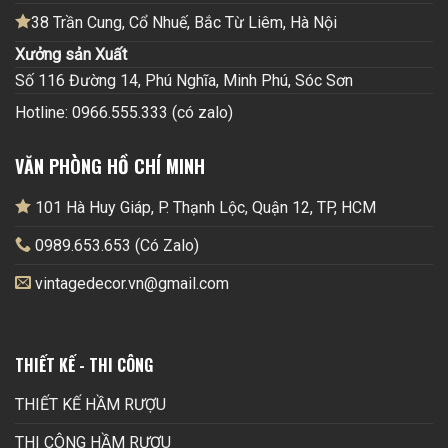
38 Trần Cung, Cổ Nhuế, Bắc Từ Liêm, Hà Nội
Xưởng sản Xuất
Số 116 Đường 14, Phú Nghĩa, Minh Phú, Sóc Sơn
Hotline: 0966.555.333 (có zalo)
VĂN PHÒNG HỒ CHÍ MINH
101 Hà Huy Giáp, P. Thạnh Lộc, Quận 12, TP, HCM
0989.653.653 (Có Zalo)
vintagedecor.vn@gmail.com
THIẾT KẾ - THI CÔNG
THIẾT KẾ HẦM RƯỢU
THI CÔNG HẦM RƯỢU