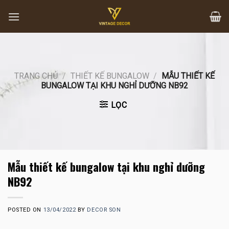
Skip
to
content
TRANG CHỦ
/
THIẾT KẾ BUNGALOW
/
MẪU THIẾT KẾ
BUNGALOW TẠI KHU NGHỈ DƯỠNG NB92
LỌC
Mẫu thiết kế bungalow tại khu nghỉ dưỡng
NB92
POSTED ON
13/04/2022
BY
DECOR SON