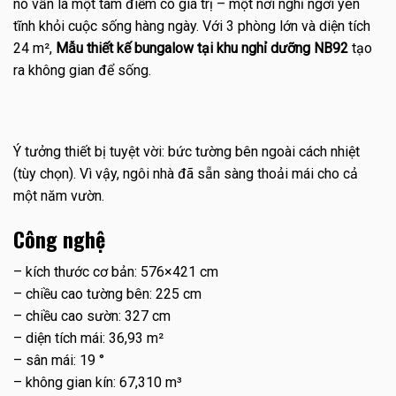
nó vẫn là một tâm điểm có giá trị – một nơi nghỉ ngơi yên
tĩnh khỏi cuộc sống hàng ngày. Với 3 phòng lớn và diện tích
24 m²,
Mẫu thiết kế bungalow tại khu nghỉ dưỡng NB92
tạo
ra không gian để sống.
Ý tưởng thiết bị tuyệt vời: bức tường bên ngoài cách nhiệt
(tùy chọn). Vì vậy, ngôi nhà đã sẵn sàng thoải mái cho cả
một năm vườn.
Công nghệ
– kích thước cơ bản: 576×421 cm
– chiều cao tường bên: 225 cm
– chiều cao sườn: 327 cm
– diện tích mái: 36,93 m²
– sân mái: 19 °
– không gian kín: 67,310 m³