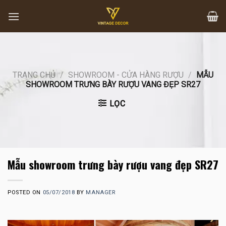
Skip
to
content
TRANG CHỦ
/
SHOWROOM - CỬA HÀNG RƯỢU
/
MẪU
SHOWROOM TRƯNG BÀY RƯỢU VANG ĐẸP SR27
LỌC
Mẫu showroom trưng bày rượu vang đẹp SR27
POSTED ON
05/07/2018
BY
MANAGER