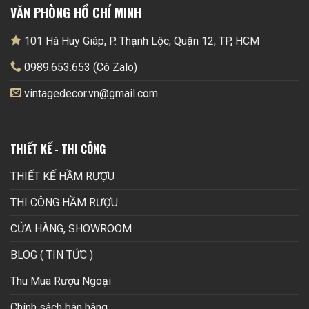
VĂN PHÒNG HỒ CHÍ MINH
101 Hà Huy Giáp, P. Thạnh Lộc, Quận 12, TP, HCM
0989.653.653 (Có Zalo)
vintagedecor.vn@gmail.com
THIẾT KẾ - THI CÔNG
THIẾT KẾ HẦM RƯỢU
THI CÔNG HẦM RƯỢU
CỬA HÀNG, SHOWROOM
BLOG ( TIN TỨC )
Thu Mua Rượu Ngoại
Chính sách bán hàng