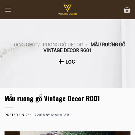
Skip
to
content
TRANG CHỦ
/
RƯƠNG GỖ DECOR
/
MẪU RƯƠNG GỖ
VINTAGE DECOR RG01
LỌC
Mẫu rương gỗ Vintage Decor RG01
POSTED ON
25/11/2018
BY
MANAGER