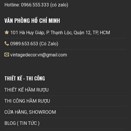
Hotline: 0966.555.333 (có zalo)
VĂN PHÒNG HỒ CHÍ MINH
101 Hà Huy Giáp, P. Thạnh Lộc, Quận 12, TP, HCM
0989.653.653 (Có Zalo)
vintagedecor.vn@gmail.com
THIẾT KẾ - THI CÔNG
THIẾT KẾ HẦM RƯỢU
THI CÔNG HẦM RƯỢU
CỬA HÀNG, SHOWROOM
BLOG ( TIN TỨC )