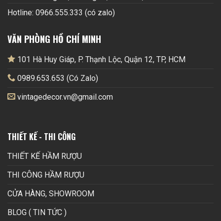
Hotline: 0966.555.333 (có zalo)
VĂN PHÒNG HỒ CHÍ MINH
101 Hà Huy Giáp, P. Thạnh Lộc, Quận 12, TP, HCM
0989.653.653 (Có Zalo)
vintagedecor.vn@gmail.com
THIẾT KẾ - THI CÔNG
THIẾT KẾ HẦM RƯỢU
THI CÔNG HẦM RƯỢU
CỬA HÀNG, SHOWROOM
BLOG ( TIN TỨC )