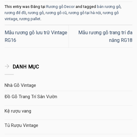
This entry was Đăng tại
Rương gỗ Decor
and tagged
bán rương gỗ
,
rương để đồ
,
rương gỗ
,
rương gỗ cũ
,
rương gỗ tại hà nội
,
rương gỗ
vintage
,
rương pallet
.
Mẫu rương gỗ lưu trữ Vintage
Mẫu rương gỗ trang trí đa
RG16
năng RG18
DANH MỤC
Nhà Gỗ Vintage
Đồ Gỗ Trang Trí Sân Vườn
Kệ rượu vang
Tủ Rượu Vintage