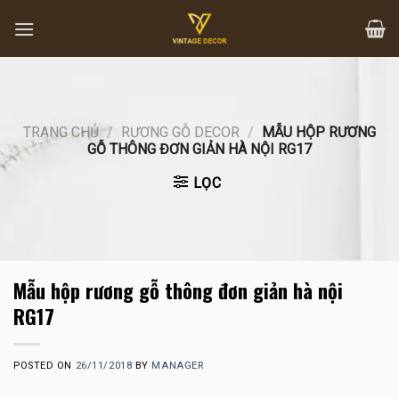
Skip
to
content
TRANG CHỦ
/
RƯƠNG GỖ DECOR
/
MẪU HỘP RƯƠNG
GỖ THÔNG ĐƠN GIẢN HÀ NỘI RG17
LỌC
Mẫu hộp rương gỗ thông đơn giản hà nội
RG17
POSTED ON
26/11/2018
BY
MANAGER