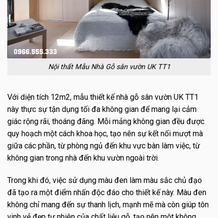
Nội thất Mẫu Nhà Gỗ sân vườn UK TT1
Với diện tích 12m2, mẫu thiết kế nhà gỗ sân vườn UK TT1
này thực sự tận dụng tối đa không gian để mang lại cảm
giác rộng rãi, thoáng đãng. Mỗi mảng không gian đều được
quy hoạch một cách khoa học, tạo nên sự kết nối mượt mà
giữa các phần, từ phòng ngủ đến khu vực bàn làm việc, từ
không gian trong nhà đến khu vườn ngoài trời.
Trong khi đó, việc sử dụng màu đen làm màu sắc chủ đạo
đã tạo ra một điểm nhấn độc đáo cho thiết kế này. Màu đen
không chỉ mang đến sự thanh lịch, mạnh mẽ mà còn giúp tôn
vinh vẻ đẹp tự nhiên của chất liệu gỗ, tạo nên một không