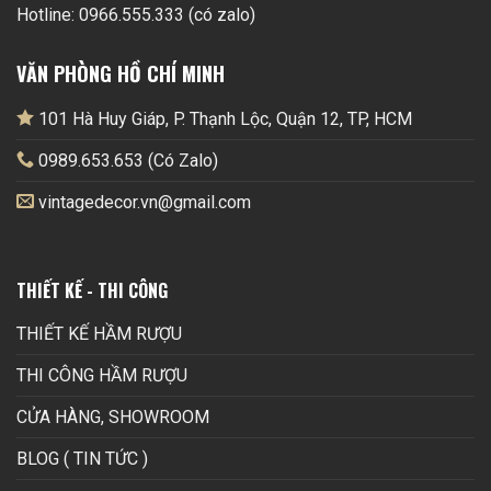
Hotline: 0966.555.333 (có zalo)
VĂN PHÒNG HỒ CHÍ MINH
101 Hà Huy Giáp, P. Thạnh Lộc, Quận 12, TP, HCM
0989.653.653 (Có Zalo)
vintagedecor.vn@gmail.com
THIẾT KẾ - THI CÔNG
THIẾT KẾ HẦM RƯỢU
THI CÔNG HẦM RƯỢU
CỬA HÀNG, SHOWROOM
BLOG ( TIN TỨC )