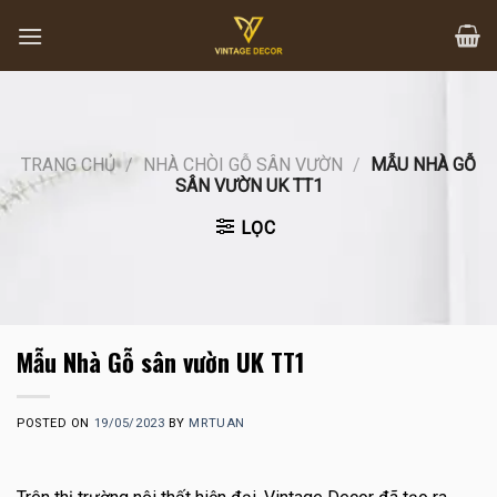
Skip
to
content
TRANG CHỦ
/
NHÀ CHÒI GỖ SÂN VƯỜN
/
MẪU NHÀ GỖ
SÂN VƯỜN UK TT1
LỌC
Mẫu Nhà Gỗ sân vườn UK TT1
POSTED ON
19/05/2023
BY
MRTUAN