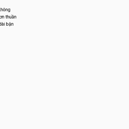
 không
đơn thuần
dài bận