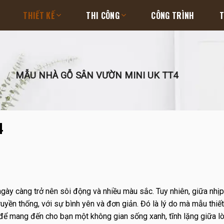
THIẾT KẾ
THI CÔNG
CÔNG TRÌNH
T
N
/
MẪU NHÀ GỖ SÂN VƯỜN MINI UK TT4
4
gày càng trở nên sôi động và nhiều màu sắc. Tuy nhiên, giữa nhị
ruyền thống, với sự bình yên và đơn giản. Đó là lý do mà mẫu thiế
để mang đến cho bạn một không gian sống xanh, tĩnh lặng giữa lò