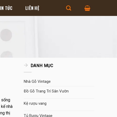
IN TỨC
LIÊN HỆ
DANH MỤC
Nhà Gỗ Vintage
Đồ Gỗ Trang Trí Sân Vườn
p sống
Kệ rượu vang
t kế nhà
ng thị
Tủ Rượu Vintage