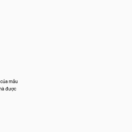
h của mẫu
nhà được