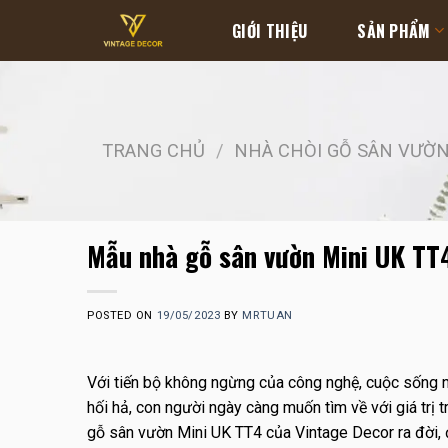
Skip
GIỚI THIỆU
SẢN PHẨM
to
content
TRANG CHỦ
/
NHÀ CHÒI GỖ SÂN VƯỜ
Mẫu nhà gỗ sân vườn Mini UK TT
POSTED ON
19/05/2023
BY
MRTUAN
Với tiến bộ không ngừng của công nghệ, cuộc sống n
hối hả, con người ngày càng muốn tìm về với giá trị t
gỗ sân vườn Mini UK TT4 của Vintage Decor ra đời, 