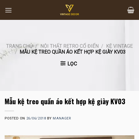
Skip
to
content
TRANG CHỦ
/
NỘI THẤT RETRO CỔ ĐIỂN
/
KỆ VINTAGE
/
MẪU KỆ TREO QUẦN ÁO KẾT HỢP KỆ GIÀY KV03
LỌC
Mẫu kệ treo quần áo kết hợp kệ giày KV03
POSTED ON
26/06/2018
BY
MANAGER