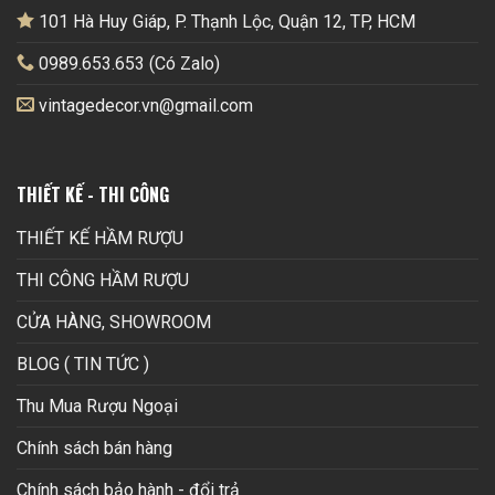
101 Hà Huy Giáp, P. Thạnh Lộc, Quận 12, TP, HCM
0989.653.653 (Có Zalo)
vintagedecor.vn@gmail.com
THIẾT KẾ - THI CÔNG
THIẾT KẾ HẦM RƯỢU
THI CÔNG HẦM RƯỢU
CỬA HÀNG, SHOWROOM
BLOG ( TIN TỨC )
Thu Mua Rượu Ngoại
Chính sách bán hàng
Chính sách bảo hành - đổi trả