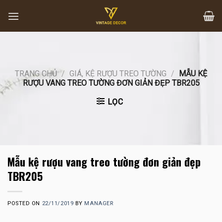
Skip
to
content
TRANG CHỦ
/
GIÁ, KỆ RƯỢU TREO TƯỜNG
/
MẪU KỆ
RƯỢU VANG TREO TƯỜNG ĐƠN GIẢN ĐẸP TBR205
LỌC
Mẫu kệ rượu vang treo tường đơn giản đẹp
TBR205
POSTED ON
22/11/2019
BY
MANAGER