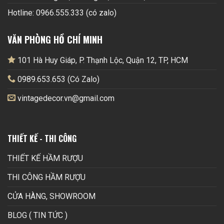
Hotline: 0966.555.333 (có zalo)
VĂN PHÒNG HỒ CHÍ MINH
101 Hà Huy Giáp, P. Thạnh Lộc, Quận 12, TP, HCM
0989.653.653 (Có Zalo)
vintagedecor.vn@gmail.com
THIẾT KẾ - THI CÔNG
THIẾT KẾ HẦM RƯỢU
THI CÔNG HẦM RƯỢU
CỬA HÀNG, SHOWROOM
BLOG ( TIN TỨC )