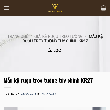
Skip
to
content
TRANG CHỦ
/
GIÁ, KỆ RƯỢU TREO TƯỜNG
/
MẪU KỆ
RƯỢU TREO TƯỜNG TÙY CHỈNH KR27
LỌC
Mẫu kệ rượu treo tường tùy chỉnh KR27
POSTED ON
28/09/2018
BY
MANAGER