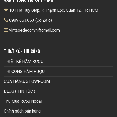
101 Hà Huy Giáp, P. Thạnh Lộc, Quận 12, TP, HCM
0989.653.653 (Có Zalo)
vintagedecor.vn@gmail.com
THIẾT KẾ - THI CÔNG
THIẾT KẾ HẦM RƯỢU
THI CÔNG HẦM RƯỢU
CỬA HÀNG, SHOWROOM
BLOG ( TIN TỨC )
Thu Mua Rượu Ngoại
Chính sách bán hàng